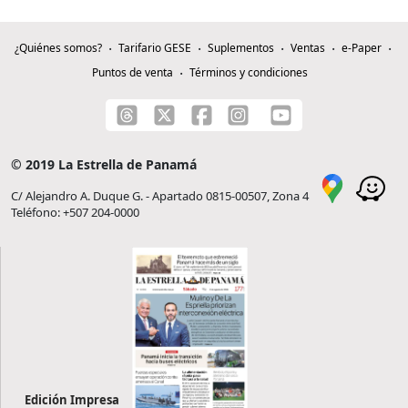
¿Quiénes somos?
Tarifario GESE
Suplementos
Ventas
e-Paper
Puntos de venta
Términos y condiciones
© 2019 La Estrella de Panamá
C/ Alejandro A. Duque G. - Apartado 0815-00507, Zona 4
Teléfono: +507 204-0000
Edición Impresa