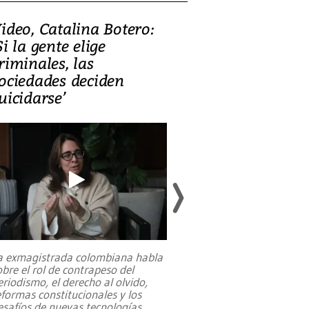
ideo, Catalina Botero:
Video: Lula la
Si la gente elige
candidatura 
riminales, las
promesas de i
ociedades deciden
en defensa, ed
uicidarse’
tierras raras
a exmagistrada colombiana habla
Entre recuerdos y es
obre el rol de contrapeso del
referencias hacia sus
eriodismo, el derecho al olvido,
presidente de Brasil,
eformas constitucionales y los
da Silva, oficializó 
esafíos de nuevas tecnologías
...
candidatura
...