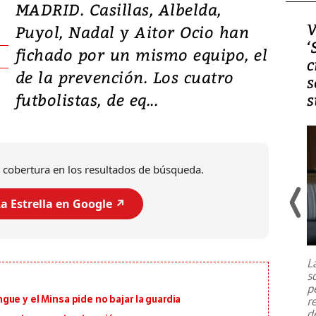
MADRID. Casillas, Albelda,
Video, Japón: Terremoto
V
Puyol, Nadal y Aitor Ocio han
deja heridos y graves
‘
fichado por un mismo equipo, el
daños en Kumamoto
c
de la prevención. Los cuatro
s
futbolistas, de eq...
s
 cobertura en los resultados de búsqueda.
a Estrella en Google ↗️
Un fuerte terremoto de magnitud
7,1 se registró este martes 28 de
julio en la prefectura de Kumamoto,
L
al sur de Japón, provocando una
s
emergencia de gran
...
p
ue y el Minsa pide no bajar la guardia
r
d