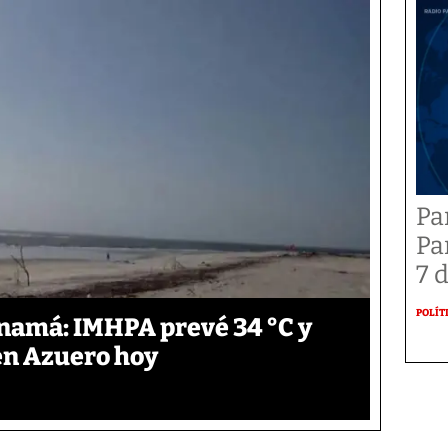
Pa
Pa
7 
POLÍT
anamá: IMHPA prevé 34 °C y
en Azuero hoy