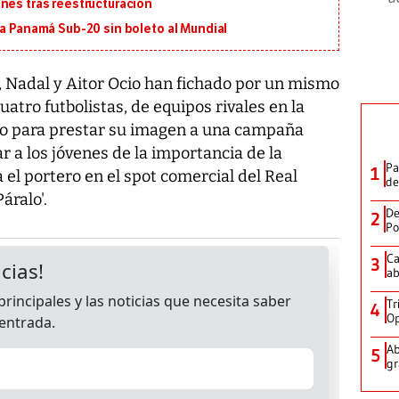
nes tras reestructuración
 a Panamá Sub-20 sin boleto al Mundial
, Nadal y Aitor Ocio han fichado por un mismo
uatro futbolistas, de equipos rivales en la
nido para prestar su imagen a una campaña
r a los jóvenes de la importancia de la
Pa
1
el portero en el spot comercial del Real
de
áralo'.
De
2
Po
Ca
3
ab
Tr
4
Op
Ab
5
gr