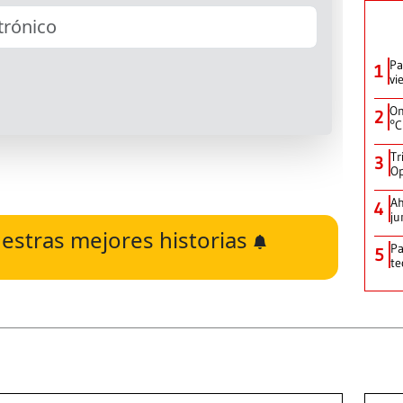
Pa
1
vi
On
2
°C
Tr
3
Op
Ah
4
ju
estras mejores historias
Pa
5
te