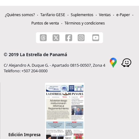
¿Quiénes somos?
Tarifario GESE
Suplementos
Ventas
e-Paper
Puntos de venta
Términos y condiciones
© 2019 La Estrella de Panamá
C/ Alejandro A. Duque G. - Apartado 0815-00507, Zona 4
Teléfono: +507 204-0000
Edición Impresa