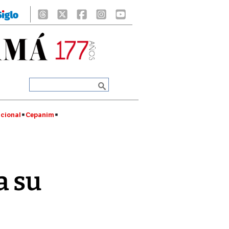
cional
Cepanim
a su