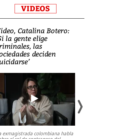
VIDEOS
ideo, Catalina Botero:
Video: Lula la
Si la gente elige
candidatura 
riminales, las
promesas de i
ociedades deciden
en defensa, ed
uicidarse’
tierras raras
a exmagistrada colombiana habla
Entre recuerdos y es
obre el rol de contrapeso del
referencias hacia sus