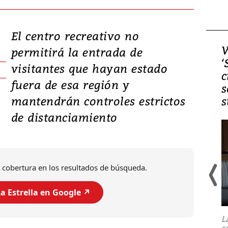
El centro recreativo no
Video, Japón: Terremoto
V
permitirá la entrada de
deja heridos y graves
‘
visitantes que hayan estado
daños en Kumamoto
c
fuera de esa región y
s
mantendrán controles estrictos
s
de distanciamiento
 cobertura en los resultados de búsqueda.
a Estrella en Google ↗️
Un fuerte terremoto de magnitud
7,1 se registró este martes 28 de
julio en la prefectura de Kumamoto,
L
al sur de Japón, provocando una
s