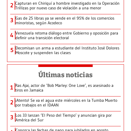
Capturan en Chiriquí a hombre investigado en la Operación
2
Trillizas por nuevo caso de violación a una menor
Gas de 25 libras ya se vende en el 95% de los comercios
3
minoristas, según Acodeco
Venezuela retoma diálogo entre Gobierno y oposición para
4
definir una transición electoral
Decomisan un arma a estudiante del Instituto José Dolores
5
Moscote y suspenden las clases
Últimas noticias
Ras Ajai, actor de ‘Bob Marley: One Love’, es asesinado a
1
tiros en Jamaica
¡Atento! Se va el agua este miércoles en la Tumba Muerto
2
por trabajos en el IDAAN
Los 33 lanzan ‘El Peso del Tiempo’ y anuncian gira por
3
América del Sur
Conozca las fechas de pago para jubilados en agosto