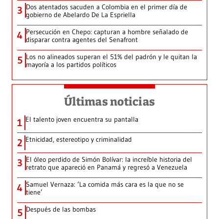
Dos atentados sacuden a Colombia en el primer día de
3
gobierno de Abelardo De La Espriella
Persecución en Chepo: capturan a hombre señalado de
4
disparar contra agentes del Senafront
Los no alineados superan el 51% del padrón y le quitan la
5
mayoría a los partidos políticos
Últimas noticias
El talento joven encuentra su pantalla​
1
Etnicidad, estereotipo y criminalidad
2
El óleo perdido de Simón Bolívar: la increíble historia del
3
retrato que apareció en Panamá y regresó a Venezuela
Samuel Vernaza: ‘La comida más cara es la que no se
4
tiene’
Después de las bombas
5