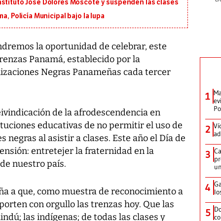
nstituto José Dolores Moscote y suspenden las clases
a, Policía Municipal bajo la lupa
dremos la oportunidad de celebrar, este
Trenzas Panamá, establecido por la
nizaciones Negras Panameñas cada tercer
Ma
1
ev
Po
eivindicación de la afrodescendencia en
ituciones educativas de no permitir el uso de
Ví
2
ad
 negras al asistir a clases. Este año el Día de
nsión: entretejer la fraternidad en la
Ca
3
pr
 de nuestro país.
un
Ga
4
ña a que, como muestra de reconocimiento a
lo
porten con orgullo las trenzas hoy. Que las
Do
5
ndú; las indígenas; de todas las clases y
co