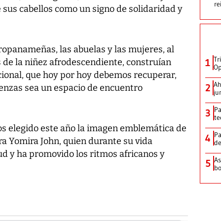
re
 sus cabellos como un signo de solidaridad y
opanameñas, las abuelas y las mujeres, al
Tr
 de la niñez afrodescendiente, construían
1
Op
cional, que hoy por hoy debemos recuperar,
Ah
2
enzas sea un espacio de encuentro
ju
Pa
3
te
os elegido este año la imagen emblemática de
Pa
4
ra Yomira John, quien durante su vida
de
ud y ha promovido los ritmos africanos y
As
5
bo