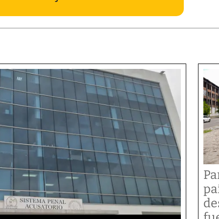
Pa
pa
de
fu