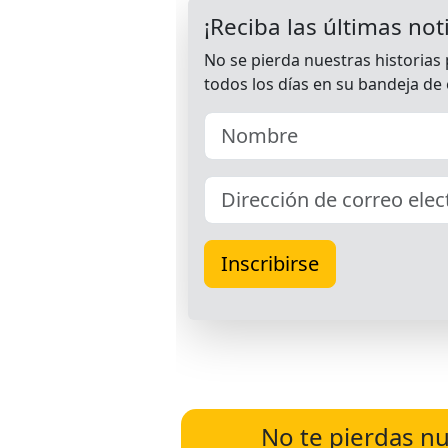
No te pierdas nu