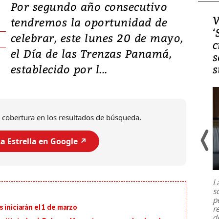
Por segundo año consecutivo
Video, Japón: Terremoto
V
tendremos la oportunidad de
deja heridos y graves
‘
celebrar, este lunes 20 de mayo,
daños en Kumamoto
c
el Día de las Trenzas Panamá,
s
establecido por l...
s
 cobertura en los resultados de búsqueda.
a Estrella en Google ↗️
Un fuerte terremoto de magnitud
7,1 se registró este martes 28 de
julio en la prefectura de Kumamoto,
L
al sur de Japón, provocando una
s
emergencia de gran
...
p
 iniciarán el 1 de marzo
r
d