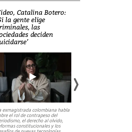
ideo, Catalina Botero:
Video: Lula la
Si la gente elige
candidatura 
riminales, las
promesas de i
ociedades deciden
en defensa, ed
uicidarse’
tierras raras
a exmagistrada colombiana habla
Entre recuerdos y es
obre el rol de contrapeso del
referencias hacia sus
eriodismo, el derecho al olvido,
presidente de Brasil,
eformas constitucionales y los
da Silva, oficializó 
esafíos de nuevas tecnologías
...
candidatura
...