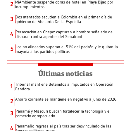
MiAmbiente suspende obras de hotel en Playa Bijao por
2
incumplimientos
Dos atentados sacuden a Colombia en el primer día de
3
gobierno de Abelardo De La Espriella
Persecución en Chepo: capturan a hombre señalado de
4
disparar contra agentes del Senafront
Los no alineados superan el 51% del padrón y le quitan la
5
mayoría a los partidos políticos
Últimas noticias
Tribunal mantiene detenidos a imputados en Operación
1
Pandora
Ahorro corriente se mantiene en negativo a junio de 2026
2
Panamá y Missouri buscan fortalecer la tecnología y el
3
comercio agropecuario
Panameño regresa al país tras ser desvinculado de las
4
fuerzas militares rusas