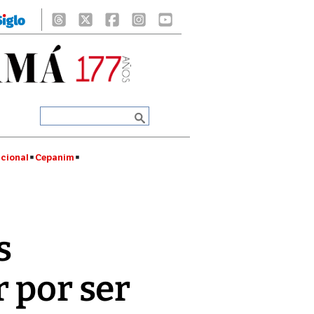
cional
Cepanim
s
r por ser