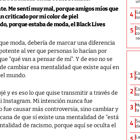
un
te. Me sentí muy mal, porque amigos míos que
Ga
4
criticado por mi color de piel
lo
o, porque estaba de moda, el Black Lives
Do
5
co
re
que moda, debería de marcar una diferencia
otente al ver que personas lo hacían por
ue "qué van a pensar de mí". Y de eso no se
 y de cambiar esa mentalidad que existe aquí en
Co
1
 el mundo.
Pa
Co
2
 y es eso lo que quise transmitir a través de
su
i Instagram. Mi intención nunca fue
Mu
3
o fue causar más controversia, sino cambiar y
la
cana de que sí existe una mentalidad de "está
Su
4
ntalidad de racismo, porque aquí se oculta el
di
La
5