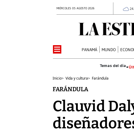
MIÉRCOLES 05 AGOSTO 2026
24
PANAMÁ
MUNDO
ECONO
Úl
Inicio
>
Vida y cultura
>
Farándula
FARÁNDULA
Clauvid Dal
diseñadores