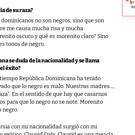
pr
d
ia de su raza?
s dominicanos no son negros, sino que son
pre me causa mucha risa y mucha
renito oscuro y qué es morenito claro? Sino
es tonos de negro.
ana se duda de la nacionalidad y se llama
el éxito?
o tiempo República Dominicana ha tenido
ivado que lo negro es malo. Nuestras madres...,
raza". En el sentido de que hay que casarnos
os para que lo negro no se note. Morenito
o negro.
ersia con mi nacionalidad surgió con mi
 exótico. Clauvid Daly. Clauvid es una mezcla