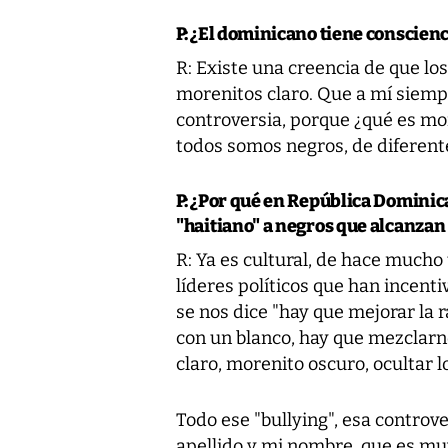
P: ¿El dominicano tiene conscienc
R: Existe una creencia de que lo
morenitos claro. Que a mí siem
controversia, porque ¿qué es mo
todos somos negros, de diferent
P: ¿Por qué en República Dominic
"haitiano" a negros que alcanzan 
R: Ya es cultural, de hace much
líderes políticos que han incent
se nos dice "hay que mejorar la 
con un blanco, hay que mezclarn
claro, morenito oscuro, ocultar l
Todo ese "bullying", esa controv
apellido y mi nombre, que es muy