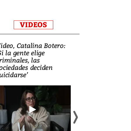
VIDEOS
ideo, Catalina Botero:
Video: Lula la
Si la gente elige
candidatura 
riminales, las
promesas de i
ociedades deciden
en defensa, ed
uicidarse’
tierras raras