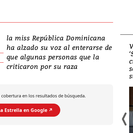
la miss República Dominicana
Video, Japón: Terremoto
V
ha alzado su voz al enterarse de
deja heridos y graves
‘
que algunas personas que la
daños en Kumamoto
c
criticaron por su raza
s
s
 cobertura en los resultados de búsqueda.
a Estrella en Google ↗️
Un fuerte terremoto de magnitud