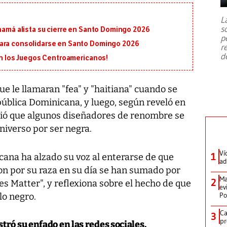
7,1 se registró este martes 28 de
julio en la prefectura de Kumamoto,
L
al sur de Japón, provocando una
s
anamá alista su cierre en Santo Domingo 2026
emergencia de gran
...
p
para consolidarse en Santo Domingo 2026
r
d
 en los Juegos Centroamericanos!
ue le llamaran "fea" y "haitiana" cuando se
pública Dominicana, y luego, según reveló en
ndió que algunos diseñadores de renombre se
niverso por ser negra.
Ví
1
cana ha alzado su voz al enterarse de que
ad
on por su raza en su día se han sumado por
Ma
2
s Matter", y reflexiona sobre el hecho de que
ev
Po
lo negro.
Ca
3
pr
ró su enfado en las redes sociales.