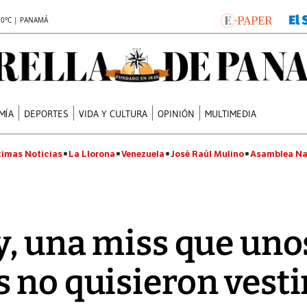
.0°C | PANAMÁ
MÍA
DEPORTES
VIDA Y CULTURA
OPINIÓN
MULTIMEDIA
timas Noticias
La Llorona
Venezuela
José Raúl Mulino
Asamblea Na
y, una miss que uno
 no quisieron vesti