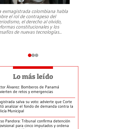
a exmagistrada colombiana habla
Entre recuerdos y es
obre el rol de contrapeso del
referencias hacia sus
eriodismo, el derecho al olvido,
presidente de Brasil,
eformas constitucionales y los
da Silva, oficializó 
esafíos de nuevas tecnologías
...
candidatura
...
Lo más leído
ctor Álvarez: Bomberos de Panamá
vierten de retos y emergencias
gistrada salva su voto: advierte que Corte
itó analizar el fondo de demanda contra la
licía Municipal
so Pandora: Tribunal confirma detención
ovisional para cinco imputados y ordena