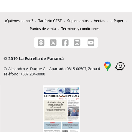
¿Quiénes somos?
Tarifario GESE
Suplementos
Ventas
e-Paper
Puntos de venta
Términos y condiciones
© 2019 La Estrella de Panamá
C/ Alejandro A. Duque G. - Apartado 0815-00507, Zona 4
Teléfono: +507 204-0000