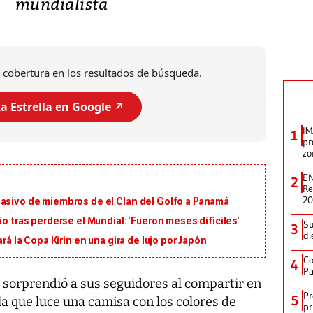
mundialista
 cobertura en los resultados de búsqueda.
a Estrella en Google ↗️
IM
1
pr
zo
EN
2
Re
2
masivo de miembros de el Clan del Golfo a Panamá
io tras perderse el Mundial: ‘Fueron meses difíciles’
Su
3
di
ará la Copa Kirin en una gira de lujo por Japón
Co
4
Pa
 sorprendió a sus seguidores al compartir en
Pr
5
 la que luce una camisa con los colores de
pr