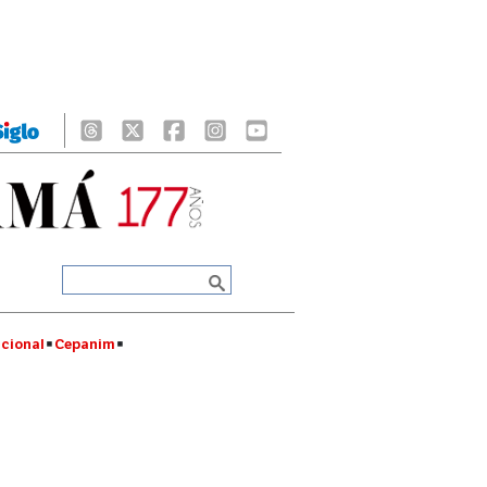
cional
Cepanim