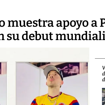
to muestra apoyo a
n su debut mundiali
Isidro Carbonell,
V
director de la Lotería:
d
‘Vamos a ser más
d
transparentes, tengan fe