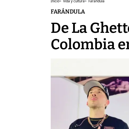
Inicio
>
Vida y cultura
>
Farándula
FARÁNDULA
De La Ghet
Colombia e