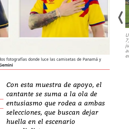
U
7
El director de la Lotería Nacional de
j
Beneficencia habla de la lotería
a
clandestina, auditorías internas y su
e
plan para modernizar la institución
dos fotografías donde luce las camisetas de Panamá y
 Gemini
Con esta muestra de apoyo, el
cantante se suma a la ola de
entusiasmo que rodea a ambas
selecciones, que buscan dejar
huella en el escenario