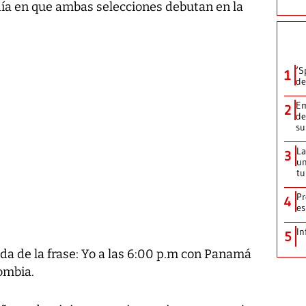
día en que ambas selecciones debutan en la
‘S
1
de
Em
2
de
su
La
3
un
tu
Pr
4
e
In
5
a de la frase: Yo a las 6:00 p.m con Panamá
ombia.