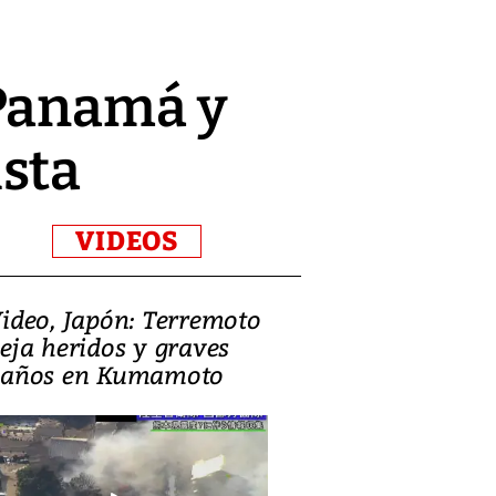
 Panamá y
sta
VIDEOS
ideo, Japón: Terremoto
Israel regala 
eja heridos y graves
nueva embaja
años en Kumamoto
Jerusalén sob
familias pales