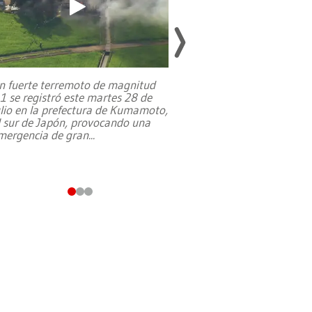
n fuerte terremoto de magnitud
,1 se registró este martes 28 de
Estados Unidos ha a
ulio en la prefectura de Kumamoto,
un dólar y durante 9
l sur de Japón, provocando una
el terreno para su 
mergencia de gran
...
en Jerusalén Oeste, 
perteneció hasta
...