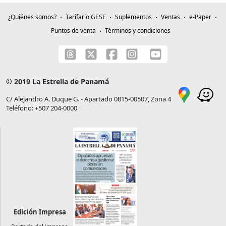
¿Quiénes somos?
Tarifario GESE
Suplementos
Ventas
e-Paper
Puntos de venta
Términos y condiciones
© 2019 La Estrella de Panamá
C/ Alejandro A. Duque G. - Apartado 0815-00507, Zona 4
Teléfono: +507 204-0000
Edición Impresa