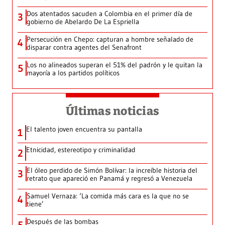
Dos atentados sacuden a Colombia en el primer día de
3
gobierno de Abelardo De La Espriella
Persecución en Chepo: capturan a hombre señalado de
4
disparar contra agentes del Senafront
Los no alineados superan el 51% del padrón y le quitan la
5
mayoría a los partidos políticos
Últimas noticias
El talento joven encuentra su pantalla​
1
Etnicidad, estereotipo y criminalidad
2
El óleo perdido de Simón Bolívar: la increíble historia del
3
retrato que apareció en Panamá y regresó a Venezuela
Samuel Vernaza: ‘La comida más cara es la que no se
4
tiene’
Después de las bombas