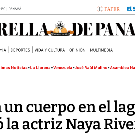
.4°C | PANAMÁ
MÍA
DEPORTES
VIDA Y CULTURA
OPINIÓN
MULTIMEDIA
timas Noticias
La Llorona
Venezuela
José Raúl Mulino
Asamblea Na
un cuerpo en el la
 la actriz Naya Riv