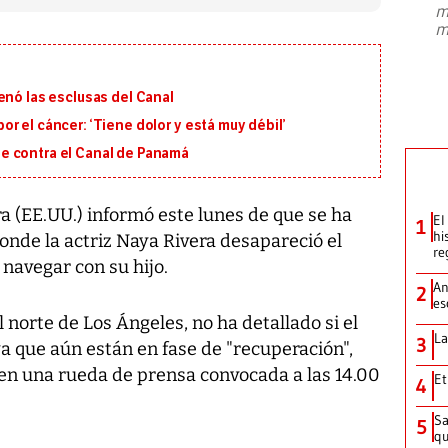
m
presidente de Brasil, Luiz Inácio Lula
m
da Silva, oficializó este domingo su
candidatura
...
enó las esclusas del Canal
r el cáncer: ‘Tiene dolor y está muy débil’
e contra el Canal de Panamá
a (EE.UU.) informó este lunes de que se ha
El
1
hi
donde la actriz Naya Rivera desapareció el
re
navegar con su hijo.
An
2
es
l norte de Los Ángeles, no ha detallado si el
La
3
ya que aún están en fase de "recuperación",
 en una rueda de prensa convocada a las 14.00
Et
4
Sa
5
qu