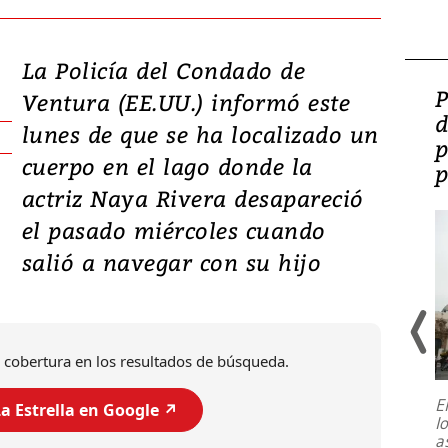
La Policía del Condado de
Video: Lula lanza su
P
Ventura (EE.UU.) informó este
candidatura con
d
lunes de que se ha localizado un
promesas de inversión
p
cuerpo en el lago donde la
en defensa, educación y
p
actriz Naya Rivera desapareció
tierras raras
el pasado miércoles cuando
salió a navegar con su hijo
 cobertura en los resultados de búsqueda.
E
a Estrella en Google ↗️
l
Entre recuerdos y escuetas
a
referencias hacia sus adversarios, el