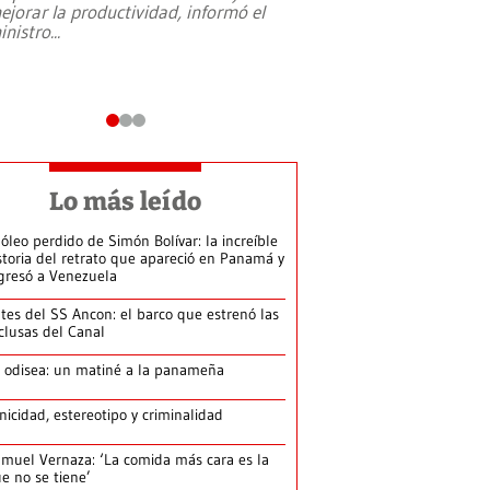
ejorar la productividad, informó el
periodismo, el derech
inistro
...
reformas constitucio
desafíos de nuevas t
Lo más leído
 óleo perdido de Simón Bolívar: la increíble
storia del retrato que apareció en Panamá y
gresó a Venezuela
tes del SS Ancon: el barco que estrenó las
clusas del Canal
 odisea: un matiné a la panameña
nicidad, estereotipo y criminalidad
muel Vernaza: ‘La comida más cara es la
e no se tiene’