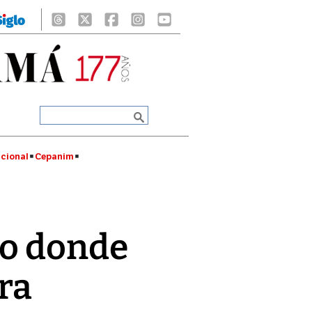
cional
Cepanim
go donde
era