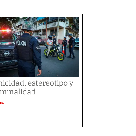
nicidad, estereotipo y
iminalidad
URA