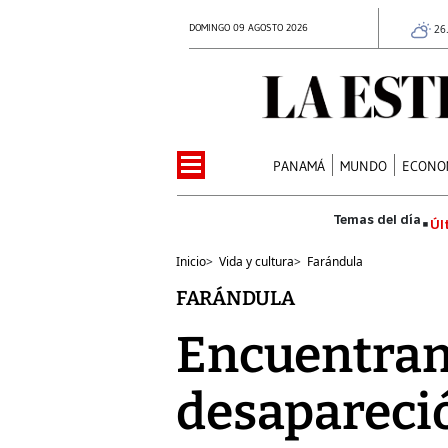
DOMINGO 09 AGOSTO 2026
26
PANAMÁ
MUNDO
ECONO
Úl
Inicio
>
Vida y cultura
>
Farándula
FARÁNDULA
Encuentran 
desapareció