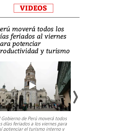
VIDEOS
erú moverá todos los
Video, Catalin
ías feriados al viernes
‘Si la gente el
ara potenciar
criminales, la
roductividad y turismo
sociedades de
suicidarse’
l Gobierno de Perú moverá todos
os días feriados a los viernes para
La exmagistrada co
sí potenciar el turismo interno y
sobre el rol de contr