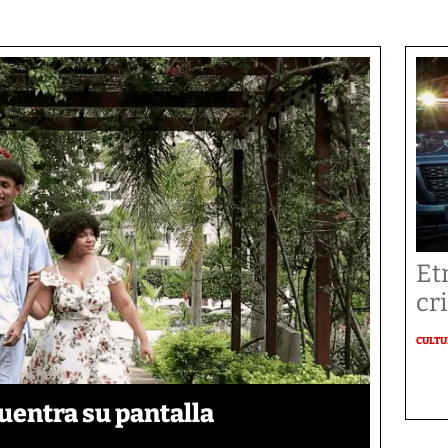
Et
cr
CULT
uentra su pantalla​