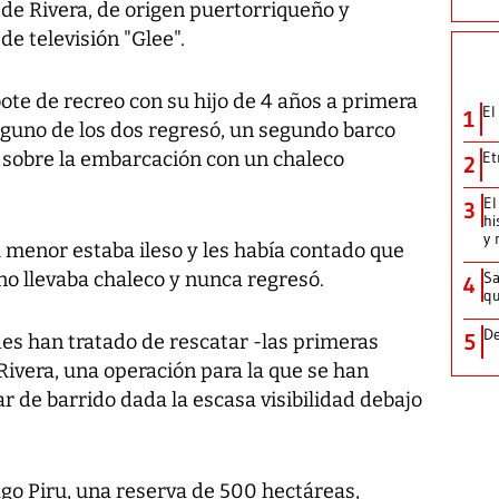
 de Rivera, de origen puertorriqueño y
de televisión "Glee".
 bote de recreo con su hijo de 4 años a primera
El
1
nguno de los dos regresó, un segundo barco
o sobre la embarcación con un chaleco
Et
2
El
3
hi
y 
 menor estaba ileso y les había contado que
no llevaba chaleco y nunca regresó.
Sa
4
qu
De
5
es han tratado de rescatar -las primeras
Rivera, una operación para la que se han
r de barrido dada la escasa visibilidad debajo
go Piru, una reserva de 500 hectáreas,