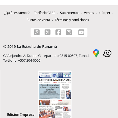
¿Quiénes somos?
Tarifario GESE
Suplementos
Ventas
e-Paper
Puntos de venta
Términos y condiciones
© 2019 La Estrella de Panamá
C/ Alejandro A. Duque G. - Apartado 0815-00507, Zona 4
Teléfono: +507 204-0000
Edición Impresa