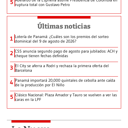
Abelardo de la Espriella asume Presidencia de Colombia en
5
ruptura total con Gustavo Petro
Últimas noticias
Lotería de Panamá: ¿Cuáles son los premios del sorteo
1
dominical del 9 de agosto de 2026?
CSS anuncia segundo pago de agosto para jubilados: ACH y
2
cheque tienen fechas definidas
El City se aferra a Rodri y rechaza la primera oferta del
3
Barcelona
Panamá importará 20,000 quintales de cebolla ante caída
4
de la producción por El Niño
Clásico Nacional: Plaza Amador y Tauro se vuelven a ver las
5
caras en la LPF