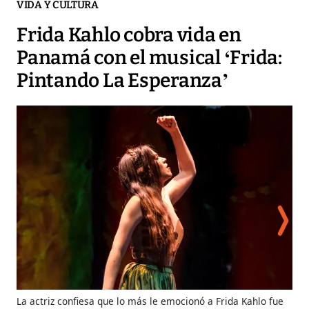
VIDA Y CULTURA
Frida Kahlo cobra vida en
Panamá con el musical ‘Frida:
Pintando La Esperanza’
La actriz confiesa que lo más le emocionó a Frida Kahlo fue
Flo