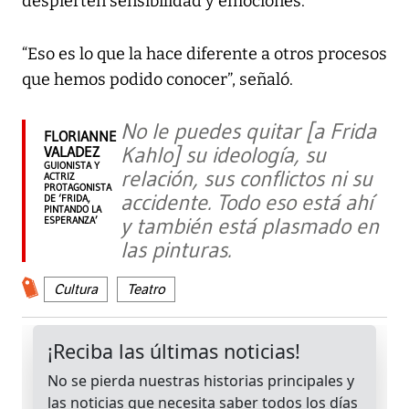
despierten sensibilidad y emociones.
“Eso es lo que la hace diferente a otros procesos
que hemos podido conocer”, señaló.
No le puedes quitar [a Frida
FLORIANNE
Kahlo] su ideología, su
VALADEZ
GUIONISTA Y
relación, sus conflictos ni su
ACTRIZ
PROTAGONISTA
accidente. Todo eso está ahí
DE ‘FRIDA,
PINTANDO LA
y también está plasmado en
ESPERANZA’
las pinturas.
Cultura
Teatro