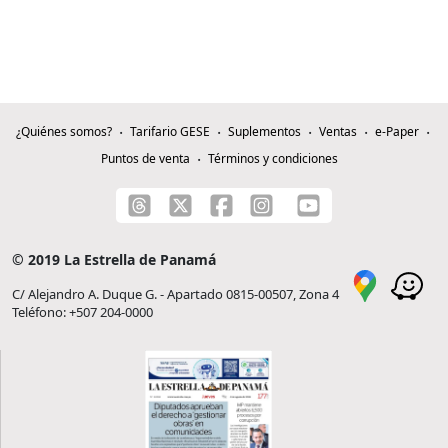
¿Quiénes somos?
Tarifario GESE
Suplementos
Ventas
e-Paper
Puntos de venta
Términos y condiciones
© 2019 La Estrella de Panamá
C/ Alejandro A. Duque G. - Apartado 0815-00507, Zona 4
Teléfono: +507 204-0000