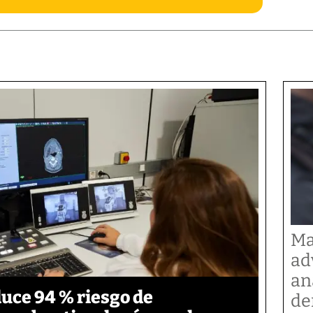
Ma
ad
an
duce 94 % riesgo de
de