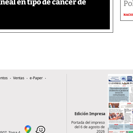
neal en tipo de cáncer de
Po
NACI
ntos
Ventas
e-Paper
Edición Impresa
Portada del impreso
del 6 de agosto de
2026
0507, Zona 4