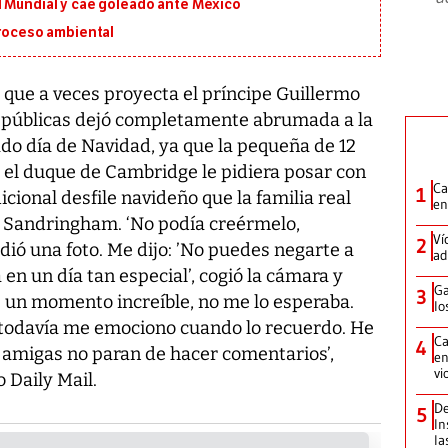
l Mundial y cae goleado ante México
proceso ambiental
ue a veces proyecta el príncipe Guillermo
s públicas dejó completamente abrumada a la
o día de Navidad, ya que la pequeña de 12
 el duque de Cambridge le pidiera posar con
Ca
1
icional desfile navideño que la familia real
en
de Sandringham. ‘No podía creérmelo,
Ví
2
dió una foto. Me dijo: ’No puedes negarte a
ad
n un día tan especial’, cogió la cámara y
Ga
3
 un momento increíble, no me lo esperaba.
lo
 todavía me emociono cuando lo recuerdo. He
Ca
4
s amigas no paran de hacer comentarios’,
en
vi
o Daily Mail.
De
5
In
la