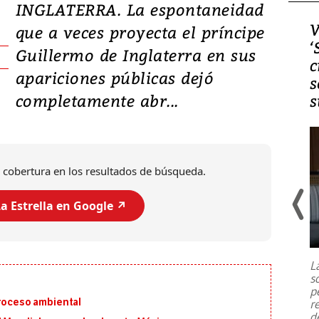
INGLATERRA. La espontaneidad
Video, Japón: Terremoto
V
que a veces proyecta el príncipe
deja heridos y graves
‘
Guillermo de Inglaterra en sus
daños en Kumamoto
c
apariciones públicas dejó
s
completamente abr...
s
 cobertura en los resultados de búsqueda.
a Estrella en Google ↗️
Un fuerte terremoto de magnitud
7,1 se registró este martes 28 de
julio en la prefectura de Kumamoto,
L
al sur de Japón, provocando una
s
emergencia de gran
...
p
proceso ambiental
r
d