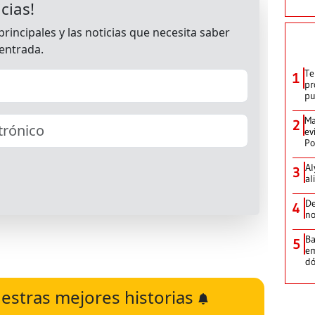
Te
1
pr
p
Ma
2
ev
Po
Al
3
al
De
4
no
Ba
5
em
dó
estras mejores historias