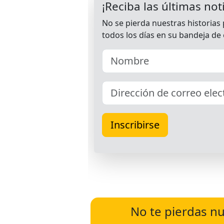
No te pierdas nu