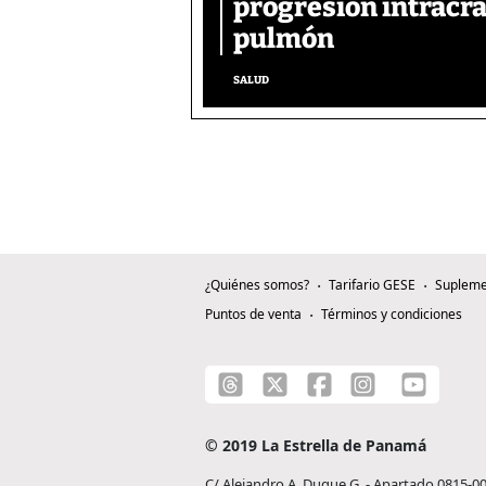
progresión intracra
pulmón
SALUD
¿Quiénes somos?
Tarifario GESE
Supleme
Puntos de venta
Términos y condiciones
© 2019 La Estrella de Panamá
C/ Alejandro A. Duque G. - Apartado 0815-0