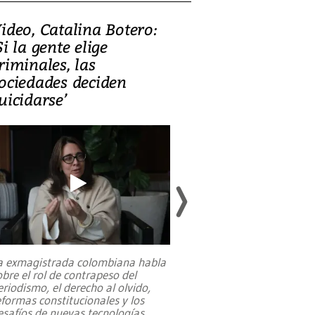
ideo, Catalina Botero:
Video: Lula la
Si la gente elige
candidatura 
riminales, las
promesas de i
ociedades deciden
en defensa, ed
uicidarse’
tierras raras
a exmagistrada colombiana habla
Entre recuerdos y es
obre el rol de contrapeso del
referencias hacia sus
eriodismo, el derecho al olvido,
presidente de Brasil,
eformas constitucionales y los
da Silva, oficializó 
esafíos de nuevas tecnologías
...
candidatura
...