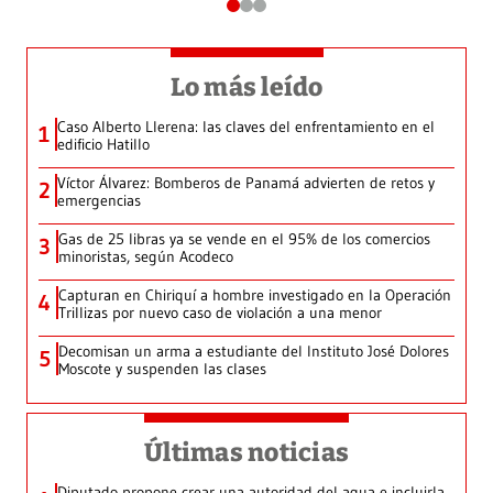
Lo más leído
Caso Alberto Llerena: las claves del enfrentamiento en el
1
edificio Hatillo
Víctor Álvarez: Bomberos de Panamá advierten de retos y
2
emergencias
Gas de 25 libras ya se vende en el 95% de los comercios
3
minoristas, según Acodeco
Capturan en Chiriquí a hombre investigado en la Operación
4
Trillizas por nuevo caso de violación a una menor
Decomisan un arma a estudiante del Instituto José Dolores
5
Moscote y suspenden las clases
Últimas noticias
Diputado propone crear una autoridad del agua e incluirla