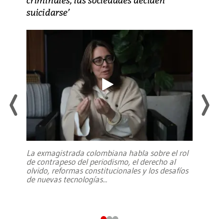
suicidarse’
La exmagistrada colombiana habla sobre el rol
de contrapeso del periodismo, el derecho al
olvido, reformas constitucionales y los desafíos
de nuevas tecnologías
...