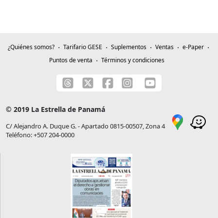
¿Quiénes somos?
Tarifario GESE
Suplementos
Ventas
e-Paper
Puntos de venta
Términos y condiciones
© 2019 La Estrella de Panamá
C/ Alejandro A. Duque G. - Apartado 0815-00507, Zona 4
Teléfono: +507 204-0000