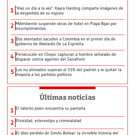
‘Vivo un día a la vez’: Kayra Harding comparte imágenes de
1
la despedida de su esposo
MiAmbiente suspende obras de hotel en Playa Bijao por
2
incumplimientos
Dos atentados sacuden a Colombia en el primer día de
3
gobierno de Abelardo De La Espriella
Persecución en Chepo: capturan a hombre señalado de
4
disparar contra agentes del Senafront
Los no alineados superan el 51% del padrón y le quitan la
5
mayoría a los partidos políticos
Últimas noticias
El talento joven encuentra su pantalla​
1
Etnicidad, estereotipo y criminalidad
2
El óleo perdido de Simón Bolívar: la increíble historia del