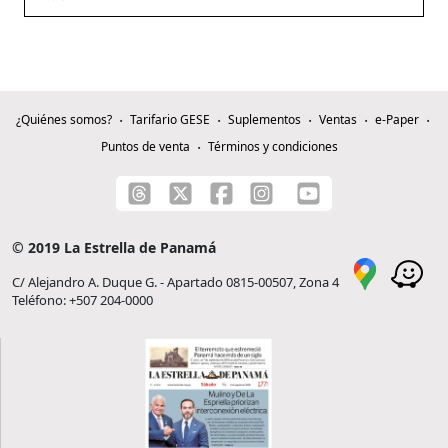
¿Quiénes somos?
Tarifario GESE
Suplementos
Ventas
e-Paper
Puntos de venta
Términos y condiciones
© 2019 La Estrella de Panamá
C/ Alejandro A. Duque G. - Apartado 0815-00507, Zona 4
Teléfono: +507 204-0000