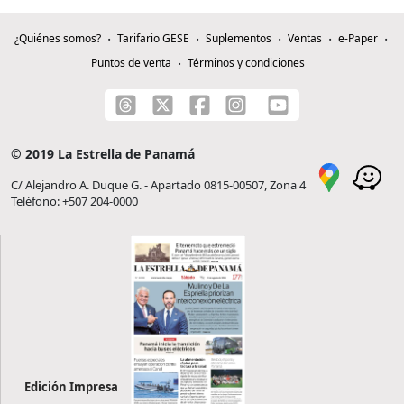
¿Quiénes somos?
Tarifario GESE
Suplementos
Ventas
e-Paper
Puntos de venta
Términos y condiciones
© 2019 La Estrella de Panamá
C/ Alejandro A. Duque G. - Apartado 0815-00507, Zona 4
Teléfono: +507 204-0000
Edición Impresa