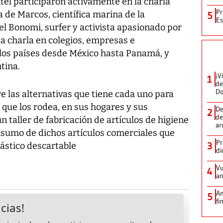
tel participaron activamente en la charla
Pr
a de Marcos, científica marina de la
5
Es
l Bonomi, surfer y activista apasionado por
la charla en colegios, empresas e
 los países desde México hasta Panamá, y
tina.
¡V
1
de
D
e las alternativas que tiene cada uno para
que los rodea, en sus hogares y sus
De
2
de
 taller de fabricación de artículos de higiene
ar
nsumo de dichos artículos comerciales que
Pr
3
ástico descartable
di
Vu
4
an
An
5
fi