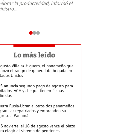
ejorar la productividad, informó el
periodismo, el derech
inistro
...
reformas constitucio
desafíos de nuevas t
Lo más leído
gusto Villalaz-Higuero, el panameño que
canzó el rango de general de brigada en
tados Unidos
S anuncia segundo pago de agosto para
bilados: ACH y cheque tienen fechas
finidas
erra Rusia-Ucrania: otros dos panameños
gran ser repatriados y emprenden su
greso a Panamá
S advierte: el 18 de agosto vence el plazo
ra elegir el sistema de pensiones