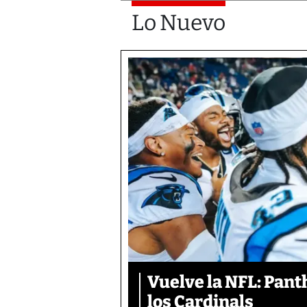
Lo Nuevo
Vuelve la NFL: Pan
los Cardinals