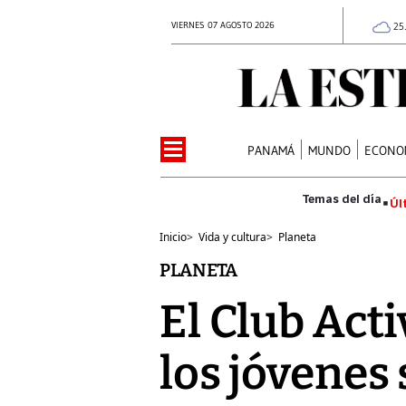
VIERNES 07 AGOSTO 2026
25
PANAMÁ
MUNDO
ECONO
Úl
Inicio
>
Vida y cultura
>
Planeta
PLANETA
El Club Act
los jóvenes 