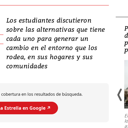
Los estudiantes discutieron
Video: Lula lanza su
P
sobre las alternativas que tiene
candidatura con
d
cada uno para generar un
promesas de inversión
p
cambio en el entorno que los
en defensa, educación y
p
rodea, en sus hogares y sus
tierras raras
comunidades
 cobertura en los resultados de búsqueda.
a Estrella en Google ↗️
E
l
Entre recuerdos y escuetas
a
referencias hacia sus adversarios, el