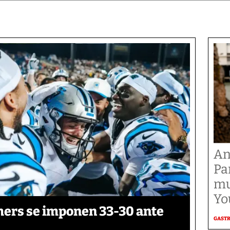
An
Pa
mu
Yo
thers se imponen 33-30 ante
GAST