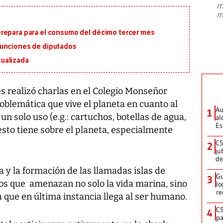
m
presidente de Brasil, Luiz Inácio Lula
m
da Silva, oficializó este domingo su
candidatura
...
repara para el consumo del décimo tercer mes
funciones de diputados
ualizada
s realizó charlas en el Colegio Monseñor
blemática que vive el planeta en cuanto al
Au
1
n solo uso (e.g.: cartuchos, botellas de agua,
al
Es
e esto tiene sobre el planeta, especialmente
CS
2
ju
de
a y la formación de las llamadas islas de
Gu
3
tos que amenazan no solo la vida marina, sino
lo
re
 que en última instancia llega al ser humano.
CS
4
pa