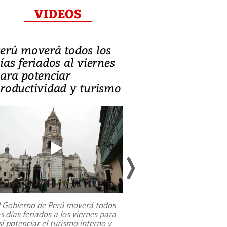
VIDEOS
erú moverá todos los
Video, Catalin
ías feriados al viernes
‘Si la gente el
ara potenciar
criminales, la
roductividad y turismo
sociedades de
suicidarse’
l Gobierno de Perú moverá todos
os días feriados a los viernes para
La exmagistrada co
sí potenciar el turismo interno y
sobre el rol de contr