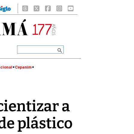
cional
Cepanim
cientizar a
 de plástico