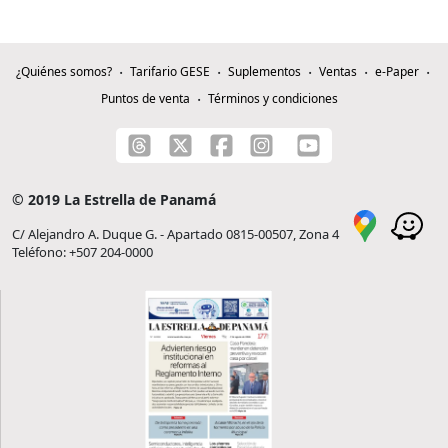
¿Quiénes somos?
Tarifario GESE
Suplementos
Ventas
e-Paper
Puntos de venta
Términos y condiciones
© 2019 La Estrella de Panamá
C/ Alejandro A. Duque G. - Apartado 0815-00507, Zona 4
Teléfono: +507 204-0000