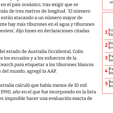
re
n el país oceánico, tras exigir que se
 más de tres metros de longitud. ‘El número
y están atacando a un número mayor de
te hay más tiburones en el agua y tiburones
ivos’, dijo Innes en declaraciones citadas
Tr
1
Op
Ah
2
ju
del estado de Australia Occidental, Colin
Pa
3
 los escualos y a los esfuerzos de la
te
earch para etiquetar a los tiburones blancos
Pa
4
s del mundo, agregó la AAP.
de
As
5
stralia calculó que había menos de 10 mil
bo
1990, año en el que fue incorporado en la lista
es imposible hacer una evaluación exacta de