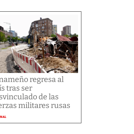
nameño regresa al
ís tras ser
svinculado de las
erzas militares rusas
ONAL