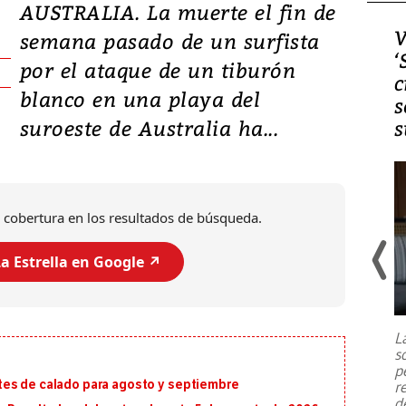
AUSTRALIA. La muerte el fin de
Video, Japón: Terremoto
V
semana pasado de un surfista
deja heridos y graves
‘
por el ataque de un tiburón
daños en Kumamoto
c
blanco en una playa del
s
suroeste de Australia ha...
s
 cobertura en los resultados de búsqueda.
a Estrella en Google ↗️
Un fuerte terremoto de magnitud
7,1 se registró este martes 28 de
julio en la prefectura de Kumamoto,
L
al sur de Japón, provocando una
s
emergencia de gran
...
p
tes de calado para agosto y septiembre
r
d