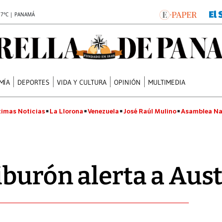
.7°C | PANAMÁ
MÍA
DEPORTES
VIDA Y CULTURA
OPINIÓN
MULTIMEDIA
timas Noticias
La Llorona
Venezuela
José Raúl Mulino
Asamblea Na
iburón alerta a Aust