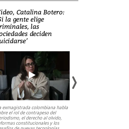
ideo, Catalina Botero:
Video: Lula la
Si la gente elige
candidatura 
riminales, las
promesas de i
ociedades deciden
en defensa, ed
uicidarse’
tierras raras
a exmagistrada colombiana habla
Entre recuerdos y es
obre el rol de contrapeso del
referencias hacia sus
eriodismo, el derecho al olvido,
presidente de Brasil,
eformas constitucionales y los
da Silva, oficializó 
esafíos de nuevas tecnologías
...
candidatura
...