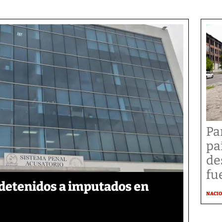
Pa
pa
de
fu
detenidos a imputados en
NACI