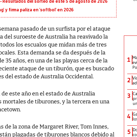
- Resultados del sorteo de este 5 de agosto de 2026
’ y firma paliza en ‘softbol’ en 2026
semana pasado de un surfista por el ataque
a del suroeste de Australia ha reavivado la
a todos los escualos que midan más de tres
ocales. Esta demanda se da después de la
Ma
1
e 35 años, en una de las playas cerca de la
ev
Po
reciente ataque de un tiburón, que es buscado
s del estado de Australia Occidental.
Ví
2
ad
de este año en el estado de Australia
Ca
3
pr
 mortales de tiburones, y la tercera en una
un
racetown.
Ga
4
lo
tas de la zona de Margaret River, Tom Innes,
Do
5
 están plagadas de tiburones blancos debido al
co