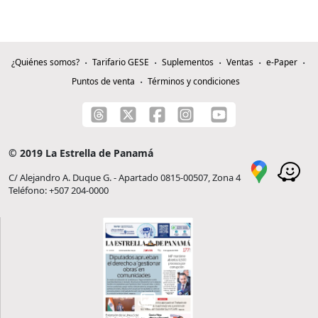
¿Quiénes somos?
Tarifario GESE
Suplementos
Ventas
e-Paper
Puntos de venta
Términos y condiciones
© 2019 La Estrella de Panamá
C/ Alejandro A. Duque G. - Apartado 0815-00507, Zona 4
Teléfono: +507 204-0000