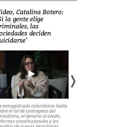
ideo, Catalina Botero:
Video: Lula la
Si la gente elige
candidatura 
riminales, las
promesas de i
ociedades deciden
en defensa, ed
uicidarse’
tierras raras
a exmagistrada colombiana habla
Entre recuerdos y es
obre el rol de contrapeso del
referencias hacia sus
eriodismo, el derecho al olvido,
presidente de Brasil,
eformas constitucionales y los
da Silva, oficializó 
esafíos de nuevas tecnologías
...
candidatura
...