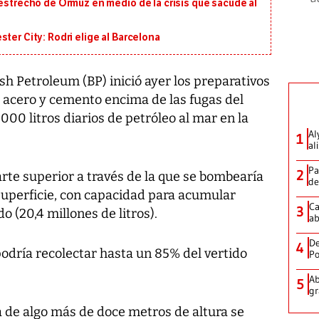
 estrecho de Ormuz en medio de la crisis que sacude al
ter City: Rodri elige al Barcelona
 Petroleum (BP) inició ayer los preparativos
 acero y cemento encima de las fugas del
00 litros diarios de petróleo al mar en la
Al
1
al
Pa
2
arte superior a través de la que se bombearía
de
 superficie, con capacidad para acumular
Ca
3
o (20,4 millones de litros).
ab
De
4
 podría recolectar hasta un 85% del vertido
Po
Ab
5
gr
a de algo más de doce metros de altura se