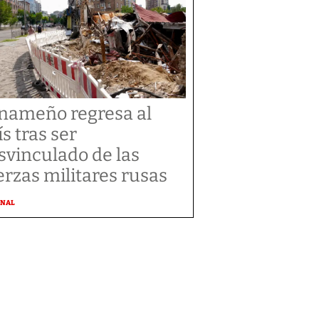
nameño regresa al
ís tras ser
svinculado de las
erzas militares rusas
ONAL