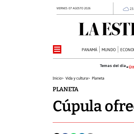
VIERNES 07 AGOSTO 2026
23
PANAMÁ
MUNDO
ECONO
Úl
Inicio
>
Vida y cultura
>
Planeta
PLANETA
Cúpula ofr