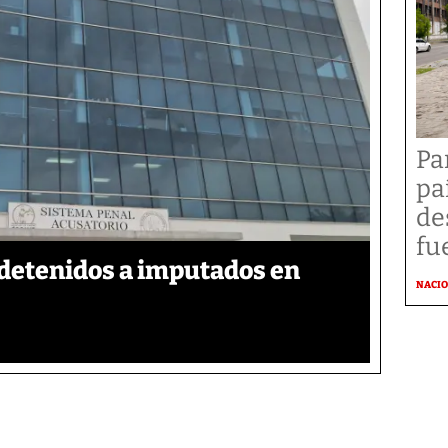
Pa
pa
de
fu
detenidos a imputados en
NACI