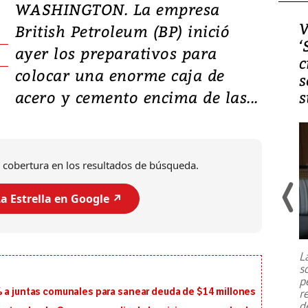
WASHINGTON. La empresa
Video, Japón: Terremoto
V
British Petroleum (BP) inició
deja heridos y graves
‘
ayer los preparativos para
daños en Kumamoto
c
colocar una enorme caja de
s
acero y cemento encima de las...
s
 cobertura en los resultados de búsqueda.
a Estrella en Google ↗️
Un fuerte terremoto de magnitud
7,1 se registró este martes 28 de
julio en la prefectura de Kumamoto,
L
al sur de Japón, provocando una
s
emergencia de gran
...
p
% a juntas comunales para sanear deuda de $14 millones
r
d