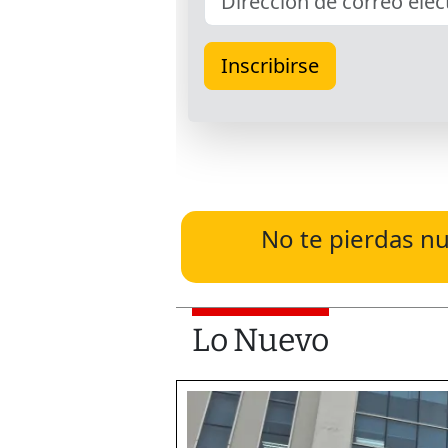
No te pierdas nu
Lo Nuevo