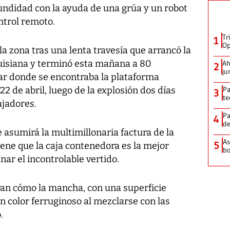
undidad con la ayuda de una grúa y un robot
ntrol remoto.
Tr
1
Op
la zona tras una lenta travesía que arrancó la
uisiana y terminó esta mañana a 80
Ah
2
ju
gar donde se encontraba la plataforma
2 de abril, luego de la explosión dos días
Pa
3
te
ajadores.
Pa
4
de
asumirá la multimillonaria factura de la
As
5
iene que la caja contenedora es la mejor
bo
nar el incontrolable vertido.
an cómo la mancha, con una superficie
un color ferruginoso al mezclarse con las
.