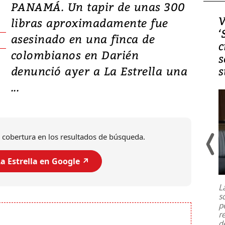
PANAMÁ. Un tapir de unas 300
Video, Japón: Terremoto
V
libras aproximadamente fue
deja heridos y graves
‘
asesinado en una finca de
daños en Kumamoto
c
colombianos en Darién
s
denunció ayer a La Estrella una
s
...
 cobertura en los resultados de búsqueda.
a Estrella en Google ↗️
Un fuerte terremoto de magnitud
7,1 se registró este martes 28 de
julio en la prefectura de Kumamoto,
L
al sur de Japón, provocando una
s
emergencia de gran
...
p
r
d