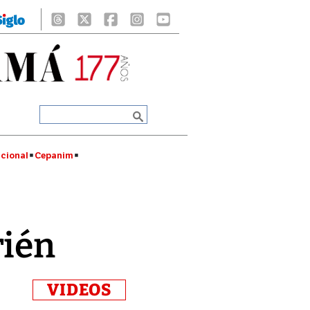
cional
Cepanim
rién
VIDEOS