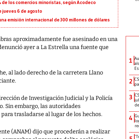
5% de los comercios minoristas, según Acodeco
e jueves 6 de agosto
 una emisión internacional de 300 millones de dólares
ibras aproximadamente fue asesinado en una
denunció ayer a La Estrella una fuente que
Au
1
al
Es
che, al lado derecho de la carretera Llano
CS
ciante.
2
pa
CS
3
irección de Investigación Judicial y la Policía
ju
de
o. Sin embargo, las autoridades
ara trasladarse al lugar de los hechos.
Gu
4
lo
re
nte (ANAM) dijo que procederán a realizar
‘T
5