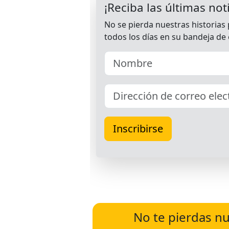
No te pierdas nu