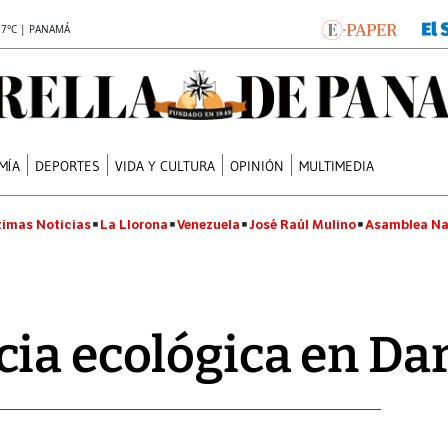
.7°C | PANAMÁ
MÍA
DEPORTES
VIDA Y CULTURA
OPINIÓN
MULTIMEDIA
timas Noticias
La Llorona
Venezuela
José Raúl Mulino
Asamblea Na
ia ecológica en Da