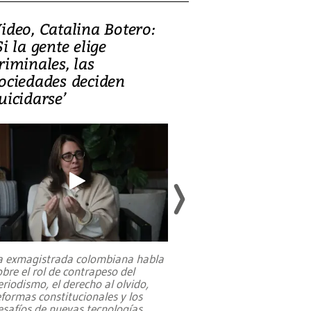
ideo, Catalina Botero:
Video: Lula la
Si la gente elige
candidatura 
riminales, las
promesas de i
ociedades deciden
en defensa, ed
uicidarse’
tierras raras
a exmagistrada colombiana habla
Entre recuerdos y es
obre el rol de contrapeso del
referencias hacia sus
eriodismo, el derecho al olvido,
presidente de Brasil,
eformas constitucionales y los
da Silva, oficializó 
esafíos de nuevas tecnologías
...
candidatura
...