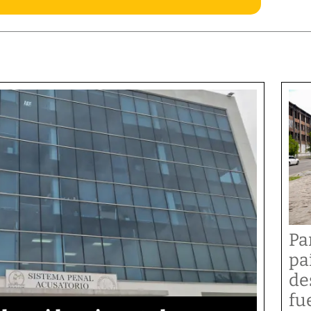
Pa
pa
de
fu