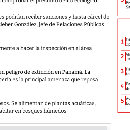
a comprobar el presunto delito ecológico.
Ri
Sa
s podrían recibir sanciones y hasta cárcel de
leber González, jefe de Relaciones Públicas
Tr
1
Op
ente a hacer la inspección en el área
Ah
2
ju
Pa
3
 en peligro de extinción en Panamá. La
te
acería es la principal amenaza que reposa
Pa
4
de
As
5
os. Se alimentan de plantas acuáticas,
bo
a habitar en bosques húmedos.