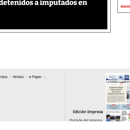
detenidos a imputados en
NACI
ntos
Ventas
e-Paper
Edición Impresa
Portada del impreso
del 7 de agosto de
2026