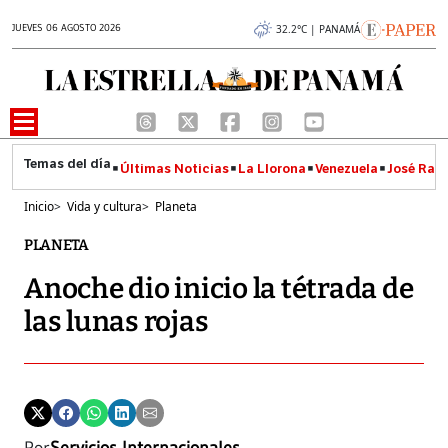
JUEVES 06 AGOSTO 2026
32.2°C | PANAMÁ
Últimas Noticias
La Llorona
Venezuela
José Raúl
Inicio
>
Vida y cultura
>
Planeta
PLANETA
Anoche dio inicio la tétrada de
las lunas rojas