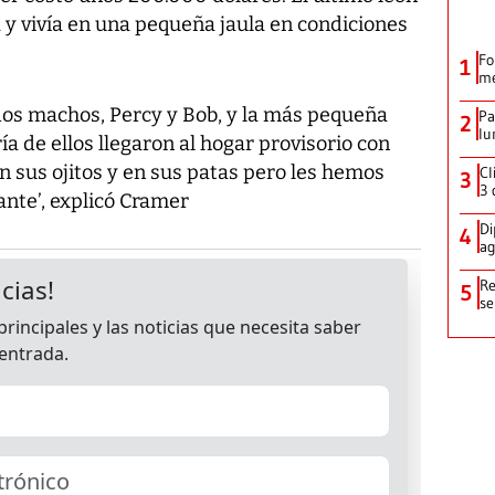
 y vivía en una pequeña jaula en condiciones
Fo
1
me
 dos machos, Percy y Bob, y la más pequeña
Pa
2
lu
a de ellos llegaron al hogar provisorio con
 sus ojitos y en sus patas pero les hemos
Cl
3
3 
nte’, explicó Cramer
Di
4
ag
Re
5
se