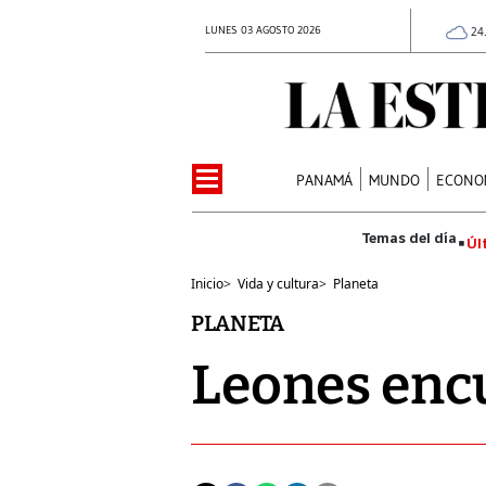
LUNES 03 AGOSTO 2026
24
PANAMÁ
MUNDO
ECONO
Úl
Inicio
>
Vida y cultura
>
Planeta
PLANETA
Leones enc