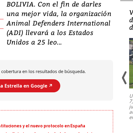
BOLIVIA. Con el fin de darles
Isidro Carbonell,
V
una mejor vida, la organización
director de la Lotería:
d
Animal Defenders International
‘Vamos a ser más
d
(ADI) llevará a los Estados
transparentes, tengan fe
Unidos a 25 leo...
 cobertura en los resultados de búsqueda.
a Estrella en Google ↗️
U
7
El director de la Lotería Nacional de
j
Beneficencia habla de la lotería
a
clandestina, auditorías internas y su
e
plan para modernizar la institución
ustituciones y el nuevo protocolo en España