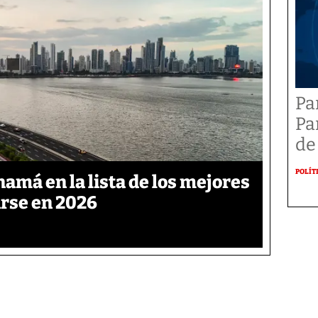
Pa
Pa
de
POLÍT
namá en la lista de los mejores
arse en 2026