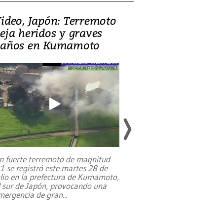
ideo, Japón: Terremoto
Israel regala 
eja heridos y graves
nueva embaja
años en Kumamoto
Jerusalén sob
familias pales
n fuerte terremoto de magnitud
,1 se registró este martes 28 de
Estados Unidos ha a
ulio en la prefectura de Kumamoto,
un dólar y durante 9
l sur de Japón, provocando una
el terreno para su 
mergencia de gran
...
en Jerusalén Oeste, 
perteneció hasta
...