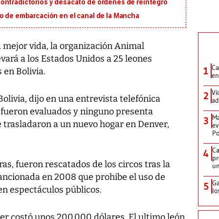
ontradictorios y desacato de órdenes de reintegro
io de embarcación en el canal de la Mancha
a mejor vida, la organización Animal
evará a los Estados Unidos a 25 leones
Ca
1
en Bolivia.
en
Ví
2
livia, dijo en una entrevista telefónica
ad
 fueron evaluados y ninguno presenta
Ma
3
e trasladaron a un nuevo hogar en Denver,
ev
Po
Ca
4
pr
as, fueron rescatados de los circos tras la
un
sancionada en 2008 que prohibe el uso de
Ga
5
en espectáculos públicos.
lo
er costó unos 200.000 dólares. El ultimo león