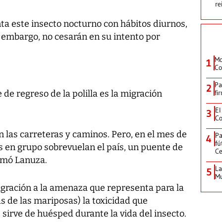
re
ta este insecto nocturno con hábitos diurnos,
in embargo, no cesarán en su intento por
Mo
1
Co
Pa
2
 de regreso de la polilla es la migración
fi
El
3
Co
n las carreteras y caminos. Pero, en el mes de
Pa
4
fú
s en grupo sobrevuelan el país, un puente de
Ce
irmó Lanuza.
La
5
Mu
migración a la amenaza que representa para la
as de las mariposas) la toxicidad que
e sirve de huésped durante la vida del insecto.