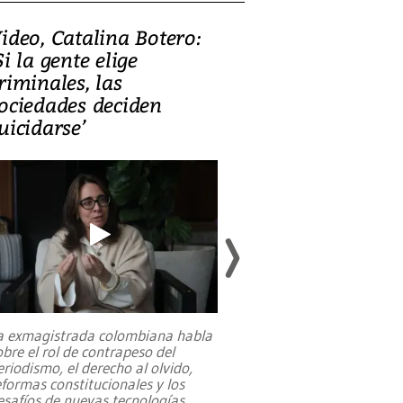
ideo, Catalina Botero:
Video: Lula la
Si la gente elige
candidatura 
riminales, las
promesas de i
ociedades deciden
en defensa, ed
uicidarse’
tierras raras
a exmagistrada colombiana habla
Entre recuerdos y es
obre el rol de contrapeso del
referencias hacia sus
eriodismo, el derecho al olvido,
presidente de Brasil,
eformas constitucionales y los
da Silva, oficializó 
esafíos de nuevas tecnologías
...
candidatura
...