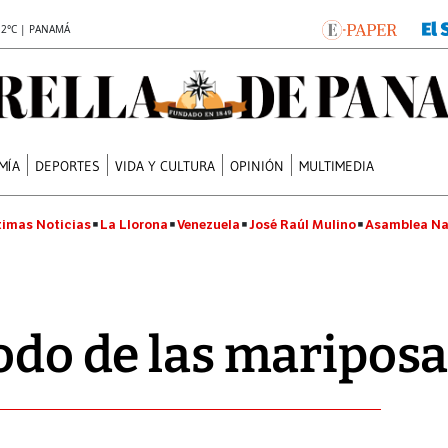
.2°C | PANAMÁ
MÍA
DEPORTES
VIDA Y CULTURA
OPINIÓN
MULTIMEDIA
timas Noticias
La Llorona
Venezuela
José Raúl Mulino
Asamblea Na
xodo de las maripos