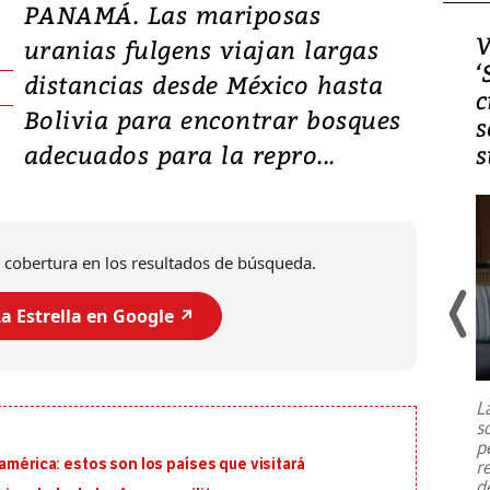
PANAMÁ. Las mariposas
Video, Japón: Terremoto
V
uranias fulgens viajan largas
deja heridos y graves
‘
distancias desde México hasta
daños en Kumamoto
c
Bolivia para encontrar bosques
s
adecuados para la repro...
s
 cobertura en los resultados de búsqueda.
a Estrella en Google ↗️
Un fuerte terremoto de magnitud
7,1 se registró este martes 28 de
julio en la prefectura de Kumamoto,
L
al sur de Japón, provocando una
s
emergencia de gran
...
p
américa: estos son los países que visitará
r
d