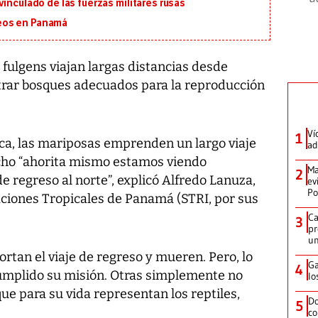
inculado de las fuerzas militares rusas
eos en Panamá
ulgens viajan largas distancias desde
trar bosques adecuados para la reproducción
Ví
1
eca, las mariposas emprenden un largo viaje
ad
echo “ahorita mismo estamos viendo
Ma
2
de regreso al norte”, explicó Alfredo Lanuza,
ev
Po
gaciones Tropicales de Panamá (STRI, por sus
Ca
3
pr
un
tan el viaje de regreso y mueren. Pero, lo
Ga
4
umplido su misión. Otras simplemente no
lo
ue para su vida representan los reptiles,
Do
5
co