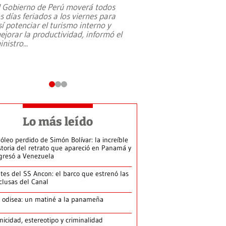
l Gobierno de Perú moverá todos
os días feriados a los viernes para
La exmagistrada co
sí potenciar el turismo interno y
sobre el rol de contr
ejorar la productividad, informó el
periodismo, el derech
inistro
...
reformas constitucio
desafíos de nuevas t
Lo más leído
 óleo perdido de Simón Bolívar: la increíble
storia del retrato que apareció en Panamá y
gresó a Venezuela
tes del SS Ancon: el barco que estrenó las
clusas del Canal
 odisea: un matiné a la panameña
nicidad, estereotipo y criminalidad