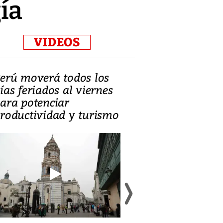
́a
VIDEOS
erú moverá todos los
Video, Catalin
ías feriados al viernes
‘Si la gente el
ara potenciar
criminales, la
roductividad y turismo
sociedades de
suicidarse’