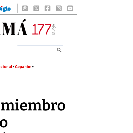
cional
Cepanim
o miembro
jo