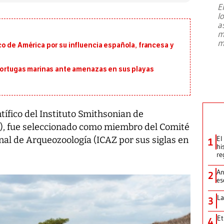
E
l
Entre recuerdos y escuetas
a
referencias hacia sus adversarios, el
m
presidente de Brasil, Luiz Inácio Lula
m
o de América por su influencia española, francesa y
da Silva, oficializó este domingo su
candidatura
...
 tortugas marinas ante amenazas en sus playas
tífico del Instituto Smithsonian de
I), fue seleccionado como miembro del Comité
El
nal de Arqueozoología (ICAZ por sus siglas en
1
hi
re
An
2
es
La
3
Et
4