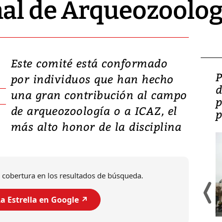
al de Arqueozoologi
Este comité está conformado
Video: Lula lanza su
P
por individuos que han hecho
candidatura con
d
una gran contribución al campo
promesas de inversión
p
de arqueozoología o a ICAZ, el
en defensa, educación y
p
más alto honor de la disciplina
tierras raras
 cobertura en los resultados de búsqueda.
a Estrella en Google ↗️