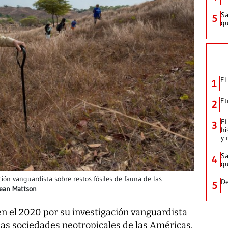
Sa
5
qu
El
1
Et
2
El
3
hi
y 
Sa
4
qu
ión vanguardista sobre restos fósiles de fauna de las
De
5
ean Mattson
n el 2020 por su investigación vanguardista
 las sociedades neotropicales de las Américas.