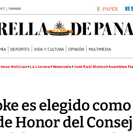
.6°C | PANAMÁ
MÍA
DEPORTES
VIDA Y CULTURA
OPINIÓN
MULTIMEDIA
timas Noticias
La Llorona
Venezuela
José Raúl Mulino
Asamblea Na
oke es elegido com
 de Honor del Conse