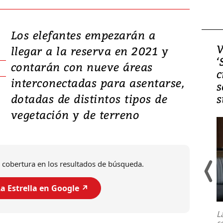
Los elefantes empezarán a
Video, Japón: Terremoto
V
llegar a la reserva en 2021 y
deja heridos y graves
‘
contarán con nueve áreas
daños en Kumamoto
c
interconectadas para asentarse,
s
dotadas de distintos tipos de
s
vegetación y de terreno
 cobertura en los resultados de búsqueda.
a Estrella en Google ↗️
Un fuerte terremoto de magnitud
7,1 se registró este martes 28 de
julio en la prefectura de Kumamoto,
L
al sur de Japón, provocando una
s