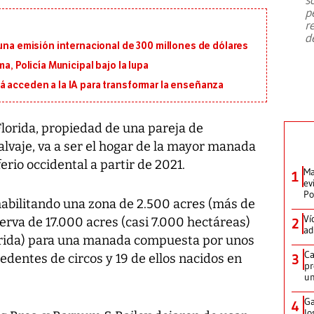
emergencia de gran
...
p
r
d
 una emisión internacional de 300 millones de dólares
a, Policía Municipal bajo la lupa
á acceden a la IA para transformar la enseñanza
Florida, propiedad de una pareja de
alvaje, va a ser el hogar de la mayor manada
erio occidental a partir de 2021.
Ma
1
ev
Po
abilitando una zona de 2.500 acres (más de
Ví
rva de 17.000 acres (casi 7.000 hectáreas)
2
ad
lorida) para una manada compuesta por unos
Ca
edentes de circos y 19 de ellos nacidos en
3
pr
un
Ga
4
lo