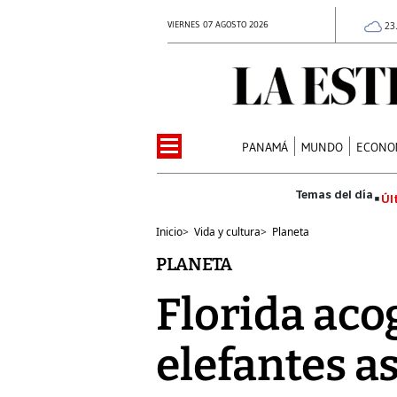
VIERNES 07 AGOSTO 2026
23
PANAMÁ
MUNDO
ECONO
Úl
Inicio
>
Vida y cultura
>
Planeta
PLANETA
Florida aco
elefantes as