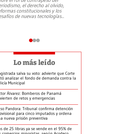
eriodismo, el derecho al olvido,
presidente de Brasil,
eformas constitucionales y los
da Silva, oficializó 
esafíos de nuevas tecnologías
...
candidatura
...
Lo más leído
gistrada salva su voto: advierte que Corte
itó analizar el fondo de demanda contra la
licía Municipal
ctor Álvarez: Bomberos de Panamá
vierten de retos y emergencias
so Pandora: Tribunal confirma detención
ovisional para cinco imputados y ordena
a nueva prisión preventiva
s de 25 libras ya se vende en el 95% de
s comercios minoristas, según Acodeco