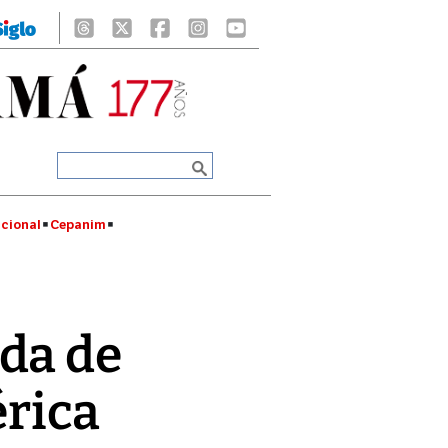
cional
Cepanim
ada de
́rica