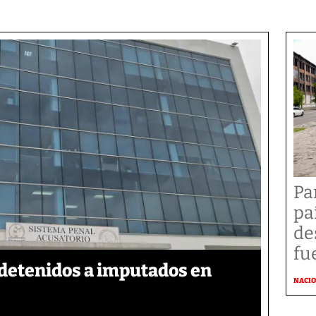
Pa
pa
de
fu
detenidos a imputados en
NACI