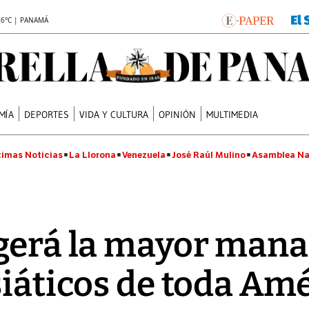
.6°C | PANAMÁ
MÍA
DEPORTES
VIDA Y CULTURA
OPINIÓN
MULTIMEDIA
timas Noticias
La Llorona
Venezuela
José Raúl Mulino
Asamblea Na
gerá la mayor man
iáticos de toda Ame