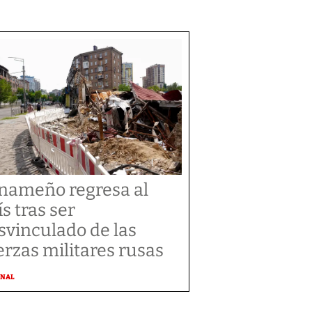
nameño regresa al
ís tras ser
svinculado de las
erzas militares rusas
ONAL