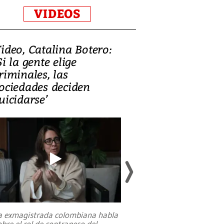
VIDEOS
ideo, Catalina Botero:
Video: Lula la
Si la gente elige
candidatura 
riminales, las
promesas de i
ociedades deciden
en defensa, ed
uicidarse’
tierras raras
a exmagistrada colombiana habla
Entre recuerdos y es
obre el rol de contrapeso del
referencias hacia sus