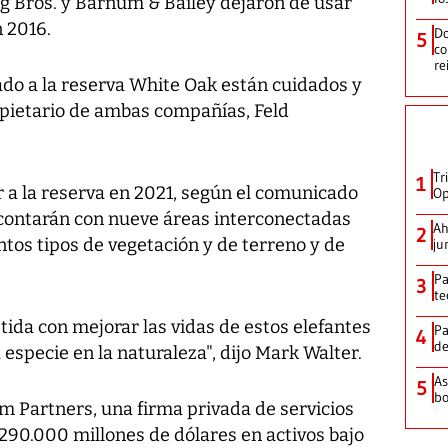
g Bros. y Barnum & Bailey dejaron de usar
 2016.
Do
5
co
re
ado a la reserva White Oak están cuidados y
pietario de ambas compañías, Feld
Tr
1
r a la reserva en 2021, según el comunicado
Op
 contarán con nueve áreas interconectadas
Ah
2
ntos tipos de vegetación y de terreno y de
ju
Pa
3
te
ida con mejorar las vidas de estos elefantes
Pa
4
de
 especie en la naturaleza", dijo Mark Walter.
As
5
bo
m Partners, una firma privada de servicios
290.000 millones de dólares en activos bajo