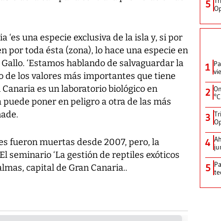
Tr
5
Op
 ‘es una especie exclusiva de la isla y, si por
en por toda ésta (zona), lo hace una especie en
ca Gallo. ‘Estamos hablando de salvaguardar la
Pa
1
vi
o de los valores más importantes que tiene
 Canaria es un laboratorio biológico en
On
2
°C
 puede poner en peligro a otra de las más
ñade.
Tr
3
Op
Ah
es fueron muertas desde 2007, pero, la
4
ju
l seminario ‘La gestión de reptiles exóticos
Pa
5
almas, capital de Gran Canaria..
te