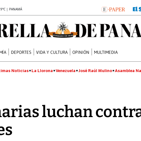
.9°C | PANAMÁ
MÍA
DEPORTES
VIDA Y CULTURA
OPINIÓN
MULTIMEDIA
timas Noticias
La Llorona
Venezuela
José Raúl Mulino
Asamblea Na
narias luchan contr
es