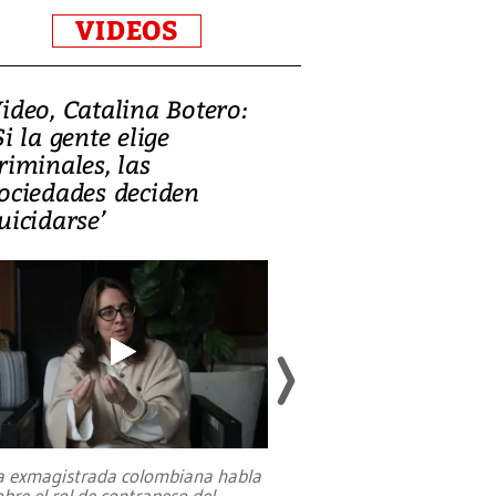
VIDEOS
ideo, Catalina Botero:
Video: Lula la
Si la gente elige
candidatura 
riminales, las
promesas de i
ociedades deciden
en defensa, ed
uicidarse’
tierras raras
a exmagistrada colombiana habla
Entre recuerdos y es
obre el rol de contrapeso del
referencias hacia sus