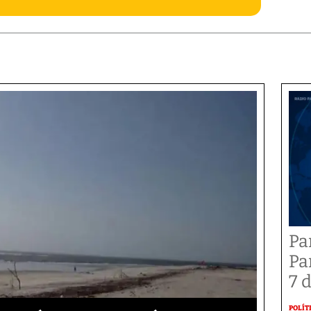
Pa
Pa
7 
POLÍT