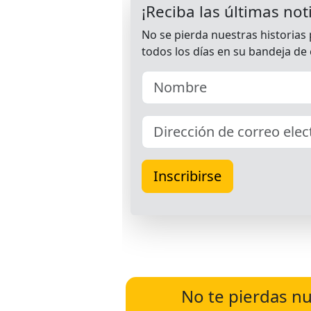
No te pierdas nu