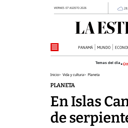
VIERNES 07 AGOSTO 2026
28
PANAMÁ
MUNDO
ECONO
Úl
Inicio
>
Vida y cultura
>
Planeta
PLANETA
En Islas Ca
de serpient