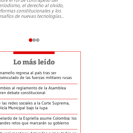
eriodismo, el derecho al olvido,
presidente de Brasil,
eformas constitucionales y los
da Silva, oficializó 
esafíos de nuevas tecnologías
...
candidatura
...
Lo más leído
nameño regresa al país tras ser
svinculado de las fuerzas militares rusas
mbios al reglamento de la Asamblea
ren debate constitucional
 las redes sociales a la Corte Suprema,
licía Municipal bajo la lupa
elardo de la Espriella asume Colombia: los
andes retos que marcarán su gobierno