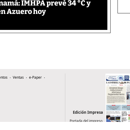
anamá: IMHPA prevé 34 °C y
en Azuero hoy
ntos
Ventas
e-Paper
Edición Impresa
Portada del impreso
del 7 de agosto de
2026