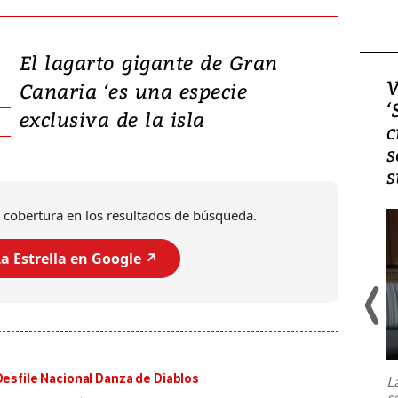
El lagarto gigante de Gran
Video, Japón: Terremoto
V
Canaria ‘es una especie
deja heridos y graves
‘
exclusiva de la isla
daños en Kumamoto
c
s
s
 cobertura en los resultados de búsqueda.
a Estrella en Google ↗️
Un fuerte terremoto de magnitud
7,1 se registró este martes 28 de
julio en la prefectura de Kumamoto,
Desfile Nacional Danza de Diablos
L
al sur de Japón, provocando una
s