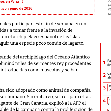
emergencia de gran
...
eos en Panamá
p
r
ivo a junio de 2026
d
nales participan este fin de semana en un
das a tomar frente a la invasión de
 en el archipiélago español de las Islas
guir una especie poco común de lagarto.
grande del archipiélago del Océano Atlántico
Pa
1
a eliminó miles de serpientes rey procedentes
de
n introducidas como mascotas y se han
Ca
2
ab
De
3
o ha sido adoptado como animal de compañía
Po
 ser humano. Sin embargo, sí lo es para otras
Ab
4
gante de Gran Canaria, explicó a la AFP el
gr
ble de la campaña contra la proliferación de