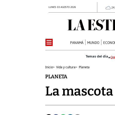
LUNES 03 AGOSTO 2026
24
PANAMÁ
MUNDO
ECONO
Úl
Inicio
>
Vida y cultura
>
Planeta
PLANETA
La mascota 