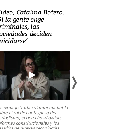
ideo, Catalina Botero:
Video: Lula la
Si la gente elige
candidatura 
riminales, las
promesas de i
ociedades deciden
en defensa, ed
uicidarse’
tierras raras
a exmagistrada colombiana habla
Entre recuerdos y es
obre el rol de contrapeso del
referencias hacia sus
eriodismo, el derecho al olvido,
presidente de Brasil,
eformas constitucionales y los
da Silva, oficializó 
esafíos de nuevas tecnologías
...
candidatura
...