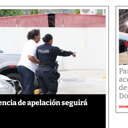
Pa
ac
de
Do
ncia de apelación seguirá
DEPO