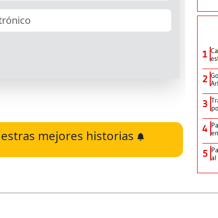
Ca
1
es
Go
2
Ar
Tr
3
po
Pa
4
estras mejores historias
e
Pa
5
al