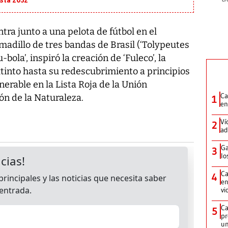
asta 2032
tra junto a una pelota de fútbol en el
rmadillo de tres bandas de Brasil (‘Tolypeutes
-bola’, inspiró la creación de ‘Fuleco’, la
tinto hasta su redescubrimiento a principios
nerable en la Lista Roja de la Unión
Ca
ón de la Naturaleza.
1
en
Ví
2
ad
Ga
3
lo
Ca
4
en
vi
Ca
5
pr
un