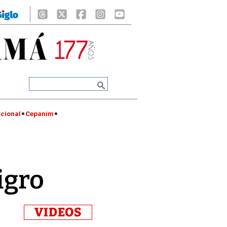
cional
Cepanim
igro
VIDEOS