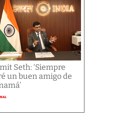
mit Seth: ‘Siempre
ré un buen amigo de
namá’
ONAL