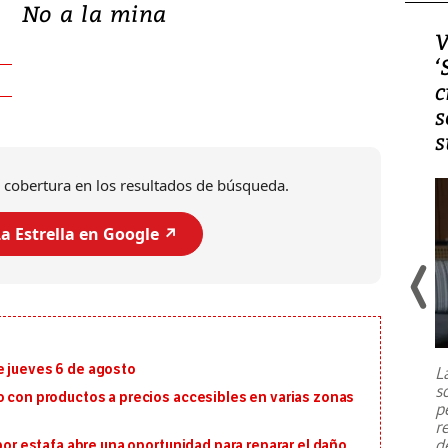
No a la mina
Video, Japón: Terremoto
V
deja heridos y graves
‘
daños en Kumamoto
c
s
s
 cobertura en los resultados de búsqueda.
a Estrella en Google ↗️
Un fuerte terremoto de magnitud
7,1 se registró este martes 28 de
julio en la prefectura de Kumamoto,
e jueves 6 de agosto
L
al sur de Japón, provocando una
s
emergencia de gran
...
o con productos a precios accesibles en varias zonas
p
r
d
 por estafa abre una oportunidad para reparar el daño