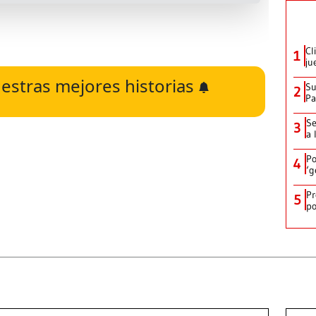
Cl
1
ju
estras mejores historias
Su
2
P
Se
3
a 
Po
4
‘g
Pr
5
po