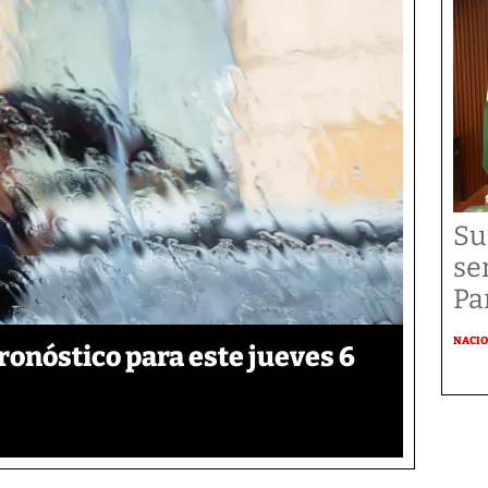
Su
se
Pa
NACI
onóstico para este jueves 6