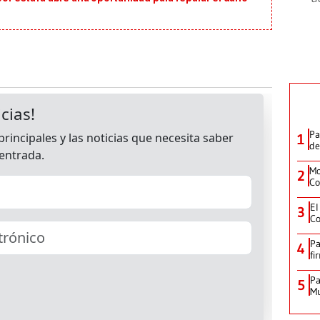
Pa
1
de
Mo
2
Co
El
3
Co
Pa
4
fi
Pa
5
Mu