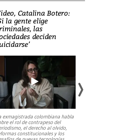
ideo, Catalina Botero:
Video: Lula la
Si la gente elige
candidatura 
riminales, las
promesas de i
ociedades deciden
en defensa, ed
uicidarse’
tierras raras
a exmagistrada colombiana habla
Entre recuerdos y es
obre el rol de contrapeso del
referencias hacia sus
eriodismo, el derecho al olvido,
presidente de Brasil,
eformas constitucionales y los
da Silva, oficializó 
esafíos de nuevas tecnologías
...
candidatura
...