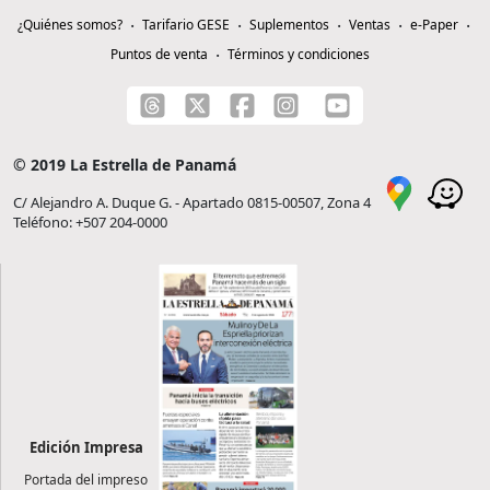
¿Quiénes somos?
Tarifario GESE
Suplementos
Ventas
e-Paper
Puntos de venta
Términos y condiciones
© 2019 La Estrella de Panamá
C/ Alejandro A. Duque G. - Apartado 0815-00507, Zona 4
Teléfono: +507 204-0000
Edición Impresa
Portada del impreso