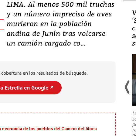
LIMA. Al menos 500 mil truchas
Video, Japón: Terremoto
V
y un número impreciso de aves
deja heridos y graves
‘
murieron en la población
daños en Kumamoto
c
andina de Junín tras volcarse
s
un camión cargado co...
s
 cobertura en los resultados de búsqueda.
a Estrella en Google ↗️
Un fuerte terremoto de magnitud
7,1 se registró este martes 28 de
julio en la prefectura de Kumamoto,
L
al sur de Japón, provocando una
s
emergencia de gran
...
p
 la economía de los pueblos del Camino del Jiloca
r
d