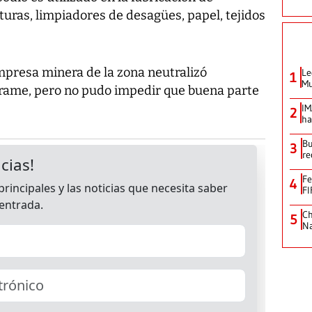
uras, limpiadores de desagües, papel, tejidos
mpresa minera de la zona neutralizó
Le
1
Mu
rrame, pero no pudo impedir que buena parte
IM
2
ha
Bu
3
re
Fe
4
FI
Ch
5
Na