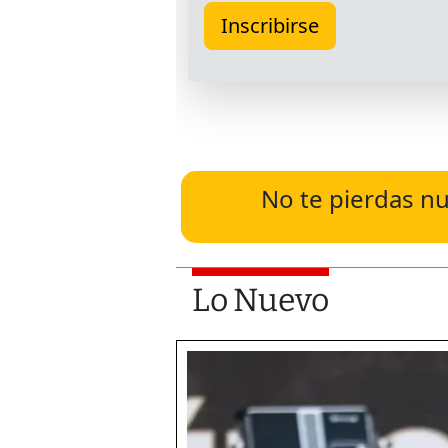
No te pierdas nu
Lo Nuevo