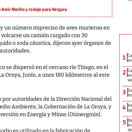
 Amir Murillo y rodaje para Vergara
 y un número impreciso de aves murieron en
as volcarse un camión cargado con 30
quido o soda cáustica, dijeron ayer órganos de
autoridades.
Ca
1
en
 se dispersó en el cercano río Thisgo, en el
Ca
2
La Oroya, Junín, a unos 180 kilómetros al este
en
vi
Ga
3
lo
 por autoridades de la Dirección Nacional del
Ve
 Medio Ambiente, la Gobernación de La Oroya, y
4
op
nversión en Energía y Minas (Osinergmin).
De
5
In
la
odio es utilizado en la fabricación de