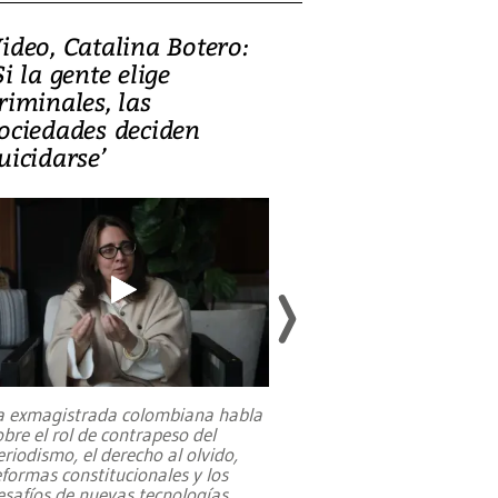
ideo, Catalina Botero:
Video: Lula la
Si la gente elige
candidatura 
riminales, las
promesas de i
ociedades deciden
en defensa, ed
uicidarse’
tierras raras
a exmagistrada colombiana habla
Entre recuerdos y es
obre el rol de contrapeso del
referencias hacia sus
eriodismo, el derecho al olvido,
presidente de Brasil,
eformas constitucionales y los
da Silva, oficializó 
esafíos de nuevas tecnologías
...
candidatura
...