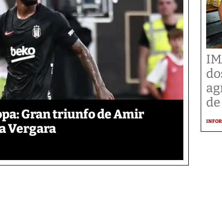
IM
do
ag
de
pa: Gran triunfo de Amir
INFOR
ra Vergara