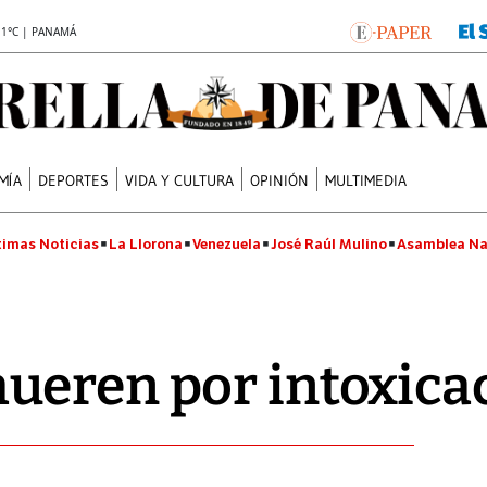
.1°C | PANAMÁ
MÍA
DEPORTES
VIDA Y CULTURA
OPINIÓN
MULTIMEDIA
timas Noticias
La Llorona
Venezuela
José Raúl Mulino
Asamblea Na
ueren por intoxica