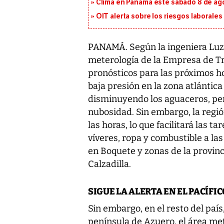
Clima en Panamá este sábado 8 de agos
OIT alerta sobre los riesgos laborale
PANAMÁ. Según la ingeniera Luz G
meterología de la Empresa de Tra
pronósticos para las próximos ho
baja presión en la zona atlántic
disminuyendo los aguaceros, per
nubosidad. Sin embargo, la regió
las horas, lo que facilitará las 
víveres, ropa y combustible a l
en Boquete y zonas de la provinci
Calzadilla.
SIGUE LA ALERTA EN EL PACÍFIC
Sin embargo, en el resto del país,
península de Azuero, el área me