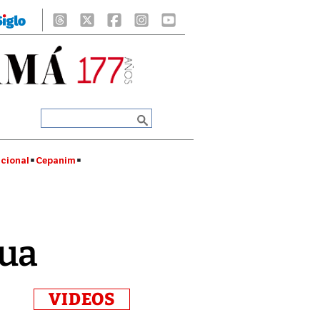
cional
Cepanim
gua
VIDEOS