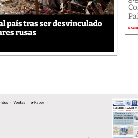
Co
Pai
 país tras ser desvinculado
NACI
tares rusas
ntos
Ventas
e-Paper