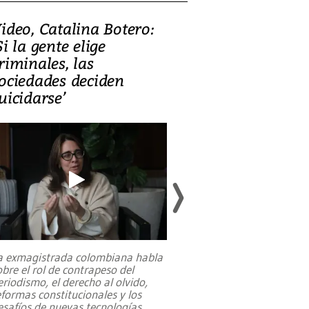
ideo, Catalina Botero:
Video: Lula la
Si la gente elige
candidatura 
riminales, las
promesas de i
ociedades deciden
en defensa, ed
uicidarse’
tierras raras
a exmagistrada colombiana habla
Entre recuerdos y es
obre el rol de contrapeso del
referencias hacia sus
eriodismo, el derecho al olvido,
presidente de Brasil,
eformas constitucionales y los
da Silva, oficializó 
esafíos de nuevas tecnologías
...
candidatura
...