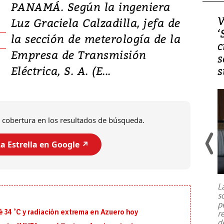
PANAMÁ. Según la ingeniera
Video, Japón: Terremoto
V
Luz Graciela Calzadilla, jefa de
deja heridos y graves
‘
la sección de meterología de la
daños en Kumamoto
c
Empresa de Transmisión
s
Eléctrica, S. A. (E...
s
 cobertura en los resultados de búsqueda.
a Estrella en Google ↗️
Un fuerte terremoto de magnitud
7,1 se registró este martes 28 de
julio en la prefectura de Kumamoto,
L
al sur de Japón, provocando una
s
emergencia de gran
...
p
 34 °C y radiación extrema en Azuero hoy
r
d