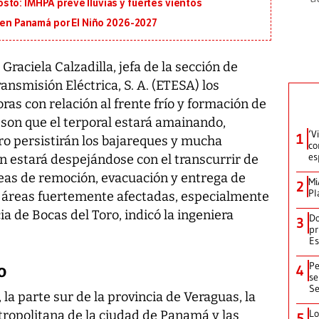
to: IMHPA prevé lluvias y fuertes vientos
s en Panamá por El Niño 2026-2027
raciela Calzadilla, jefa de la sección de
nsmisión Eléctrica, S. A. (ETESA) los
ras con relación al frente frío y formación de
a son que el terporal estará amainando,
‘V
1
o persistirán los bajareques y mucha
co
es
n estará despejándose con el transcurrir de
tareas de remoción, evacuación y entrega de
Mi
2
Pl
as áreas fuertemente afectadas, especialmente
a de Bocas del Toro, indicó la ingeniera
Do
3
pr
Es
Pe
4
O
se
Se
 la parte sur de la provincia de Veraguas, la
Lo
tropolitana de la ciudad de Panamá y las
5