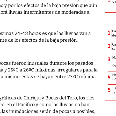
y 
no y por los efectos de la baja presión que aún
abrá lluvias intermitentes de moderadas a
Pa
1
óximas 24-48 horas es que las lluvias van a
de
te de los efectos de la baja presión.
Ca
2
ca
M
3
bu
Bocas fueron inusuales durante los pasados
fo
ma y 25ºC a 26ºC máximas, irregulares para la
Mo
4
ora mismo, estas se hayan entre 23ºC mínima
Co
Pa
5
fi
ráficas de Chiriquí y Bocas del Toro, los ríos
o, en el Pacífico y como las lluvias no han
, las inundaciones serán de pocas a posibles,