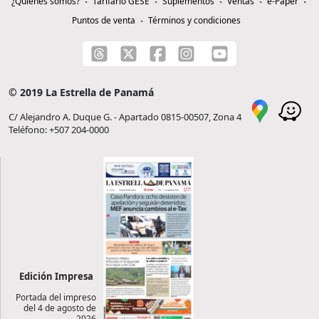
¿Quiénes somos?
Tarifario GESE
Suplementos
Ventas
e-Paper
Puntos de venta
Términos y condiciones
© 2019 La Estrella de Panamá
C/ Alejandro A. Duque G. - Apartado 0815-00507, Zona 4
Teléfono: +507 204-0000
Edición Impresa
Portada del impreso
del 4 de agosto de
2026