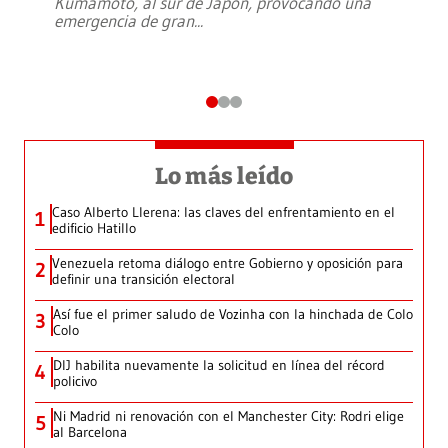
Kumamoto, al sur de Japón, provocando una
emergencia de gran
...
Lo más leído
Caso Alberto Llerena: las claves del enfrentamiento en el
1
edificio Hatillo
Venezuela retoma diálogo entre Gobierno y oposición para
2
definir una transición electoral
Así fue el primer saludo de Vozinha con la hinchada de Colo
3
Colo
DIJ habilita nuevamente la solicitud en línea del récord
4
policivo
Ni Madrid ni renovación con el Manchester City: Rodri elige
5
al Barcelona