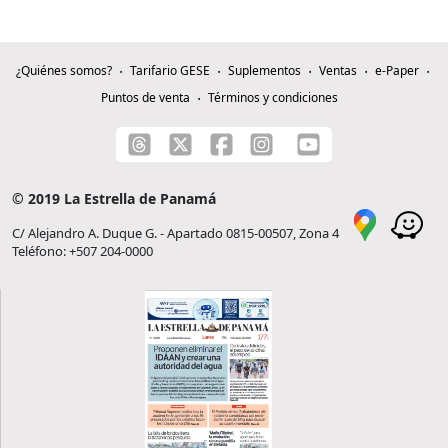
¿Quiénes somos?
Tarifario GESE
Suplementos
Ventas
e-Paper
Puntos de venta
Términos y condiciones
© 2019 La Estrella de Panamá
C/ Alejandro A. Duque G. - Apartado 0815-00507, Zona 4
Teléfono: +507 204-0000