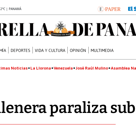
.2°C | PANAMÁ
MÍA
DEPORTES
VIDA Y CULTURA
OPINIÓN
MULTIMEDIA
timas Noticias
La Llorona
Venezuela
José Raúl Mulino
Asamblea Na
llenera paraliza su