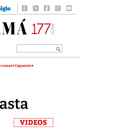
cional
Cepanim
basta
VIDEOS