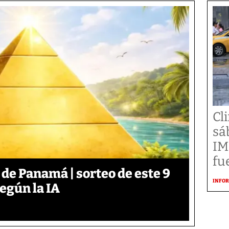
Cl
sá
IM
fu
 de Panamá | sorteo de este 9
INFOR
según la IA