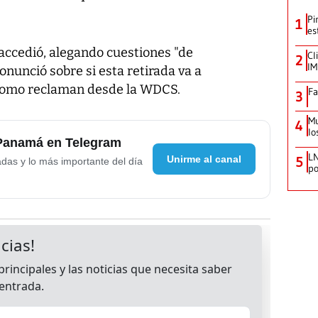
Pi
1
es
accedió, alegando cuestiones "de
Cl
2
IM
nunció sobre si esta retirada va a
 como reclaman desde la WDCS.
Fa
3
Mu
4
lo
 Panamá en Telegram
LN
Unirme al canal
5
adas y lo más importante del día
po