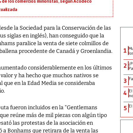
5% de los comercios minoristas, según Acodeco
ualizada
esde la Sociedad para la Conservación de las
us siglas en inglés), han conseguido que la
hams paralice la venta de siete colmillos de
Mu
1
e ballena procedente de Canadá y Groenlandia.
lo
¿P
2
aumentado considerablemente en los últimos
Pa
 valor y ha hecho que muchos nativos se
Fa
3
al que en la Edad Media se consideraba
o.
El
4
no
El
sputa fueron incluidos en la "Gentlemans
5
 que reúne más de mil piezas con algún tipo
esató las protestas de la asociación en
ió a Bonhams que retirara de la venta las