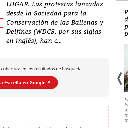
LUGAR. Las protestas lanzadas
Video: Lula lanza su
P
desde la Sociedad para la
candidatura con
d
Conservación de las Ballenas y
promesas de inversión
p
Delfines (WDCS, por sus siglas
en defensa, educación y
p
en inglés), han c...
tierras raras
 cobertura en los resultados de búsqueda.
a Estrella en Google ↗️
E
l
Entre recuerdos y escuetas
a
referencias hacia sus adversarios, el
m
presidente de Brasil, Luiz Inácio Lula
m
da Silva, oficializó este domingo su
candidatura
...