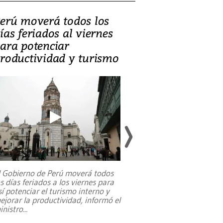
erú moverá todos los
Video, Catalin
ías feriados al viernes
‘Si la gente el
ara potenciar
criminales, la
roductividad y turismo
sociedades de
suicidarse’
l Gobierno de Perú moverá todos
os días feriados a los viernes para
La exmagistrada co
sí potenciar el turismo interno y
sobre el rol de contr
ejorar la productividad, informó el
periodismo, el derech
inistro
...
reformas constitucio
desafíos de nuevas t