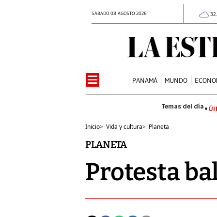
SÁBADO 08 AGOSTO 2026
32
PANAMÁ
MUNDO
ECONO
Úl
Inicio
>
Vida y cultura
>
Planeta
PLANETA
Protesta ba