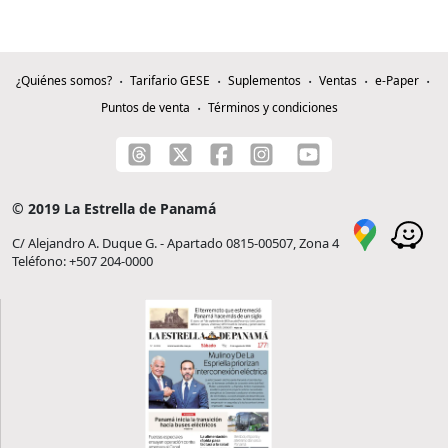
¿Quiénes somos?
Tarifario GESE
Suplementos
Ventas
e-Paper
Puntos de venta
Términos y condiciones
© 2019 La Estrella de Panamá
C/ Alejandro A. Duque G. - Apartado 0815-00507, Zona 4
Teléfono: +507 204-0000