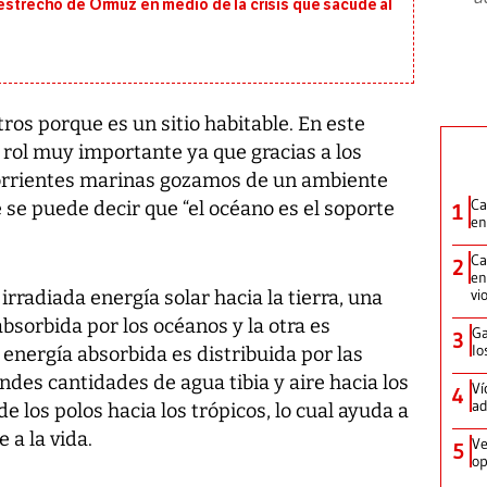
 estrecho de Ormuz en medio de la crisis que sacude al
ros porque es un sitio habitable. En este
rol muy importante ya que gracias a los
corrientes marinas gozamos de un ambiente
Ca
e se puede decir que “el océano es el soporte
1
en
Ca
2
en
vi
irradiada energía solar hacia la tierra, una
bsorbida por los océanos y la otra es
Ga
3
lo
a energía absorbida es distribuida por las
ndes cantidades de agua tibia y aire hacia los
Ví
4
ad
de los polos hacia los trópicos, lo cual ayuda a
a la vida.
Ve
5
op