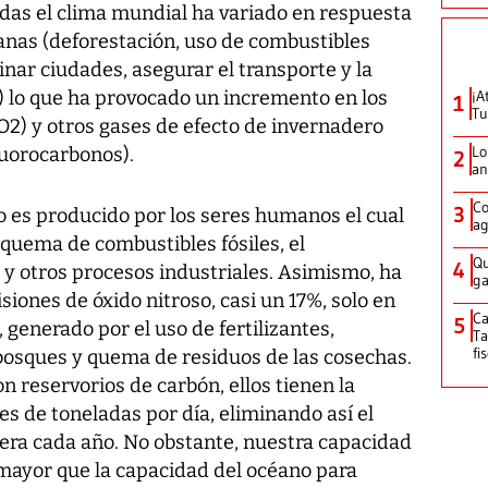
adas el clima mundial ha variado en respuesta
anas (deforestación, uso de combustibles
inar ciudades, asegurar el transporte y la
) lo que ha provocado un incremento en los
¡A
1
Tu
O2) y otros gases de efecto de invernadero
Lo
luorocarbonos).
2
an
Co
3
 es producido por los seres humanos el cual
ag
 quema de combustibles fósiles, el
Qu
4
 y otros procesos industriales. Asimismo, ha
ga
iones de óxido nitroso, casi un 17%, solo en
Ca
5
, generado por el uso de fertilizantes,
Ta
fi
bosques y quema de residuos de las cosechas.
 reservorios de carbón, ellos tienen la
s de toneladas por día, eliminando así el
era cada año. No obstante, nuestra capacidad
 mayor que la capacidad del océano para