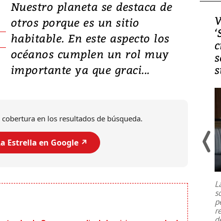
Nuestro planeta se destaca de
Video, Japón: Terremoto
V
otros porque es un sitio
deja heridos y graves
‘
habitable. En este aspecto los
daños en Kumamoto
c
océanos cumplen un rol muy
s
importante ya que graci...
s
 cobertura en los resultados de búsqueda.
a Estrella en Google ↗️
Un fuerte terremoto de magnitud
7,1 se registró este martes 28 de
julio en la prefectura de Kumamoto,
L
al sur de Japón, provocando una
s
emergencia de gran
...
p
r
d