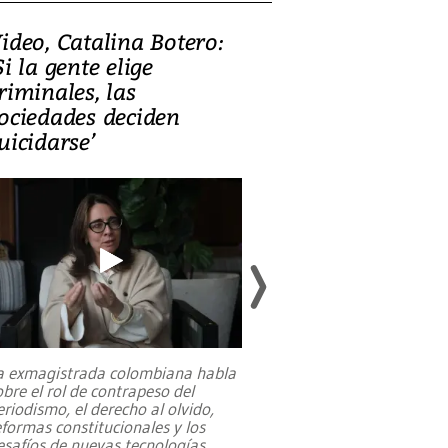
ideo, Catalina Botero:
Video: Lula la
Si la gente elige
candidatura 
riminales, las
promesas de i
ociedades deciden
en defensa, ed
uicidarse’
tierras raras
a exmagistrada colombiana habla
Entre recuerdos y es
obre el rol de contrapeso del
referencias hacia sus
eriodismo, el derecho al olvido,
presidente de Brasil,
eformas constitucionales y los
da Silva, oficializó 
esafíos de nuevas tecnologías
...
candidatura
...