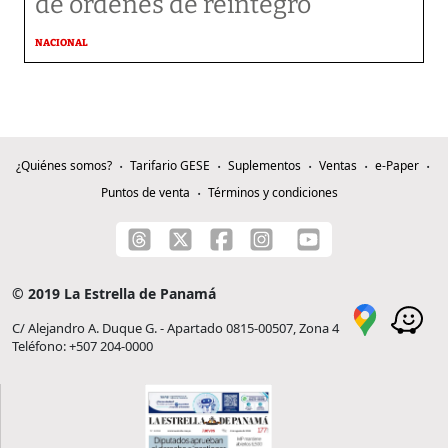
de órdenes de reintegro
NACIONAL
¿Quiénes somos?
Tarifario GESE
Suplementos
Ventas
e-Paper
Puntos de venta
Términos y condiciones
© 2019 La Estrella de Panamá
C/ Alejandro A. Duque G. - Apartado 0815-00507, Zona 4
Teléfono: +507 204-0000