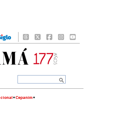
cional
Cepanim