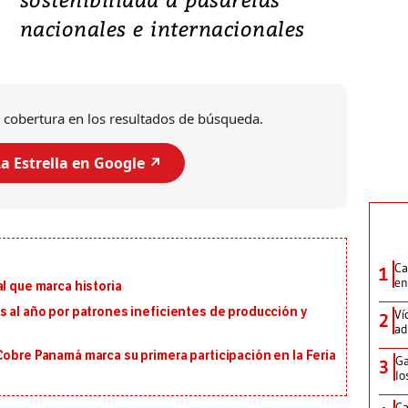
nacionales e internacionales
 cobertura en los resultados de búsqueda.
a Estrella en Google ↗️
Ca
1
en
l que marca historia
s al año por patrones ineficientes de producción y
Ví
2
ad
Cobre Panamá marca su primera participación en la Feria
Ga
3
lo
Ca