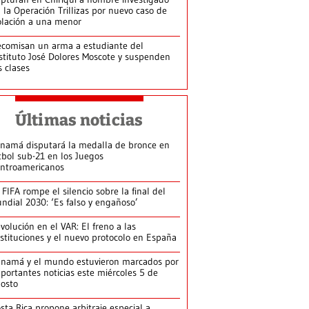
 la Operación Trillizas por nuevo caso de
olación a una menor
comisan un arma a estudiante del
stituto José Dolores Moscote y suspenden
s clases
Últimas noticias
namá disputará la medalla de bronce en
tbol sub-21 en los Juegos
ntroamericanos
 FIFA rompe el silencio sobre la final del
ndial 2030: ‘Es falso y engañoso’
volución en el VAR: El freno a las
stituciones y el nuevo protocolo en España
namá y el mundo estuvieron marcados por
portantes noticias este miércoles 5 de
osto
sta Rica propone arbitraje especial a