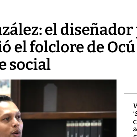
zález: el diseñado
ió el folclore de Oc
 social
Video, Japón: Terremoto
V
deja heridos y graves
‘
daños en Kumamoto
c
s
s