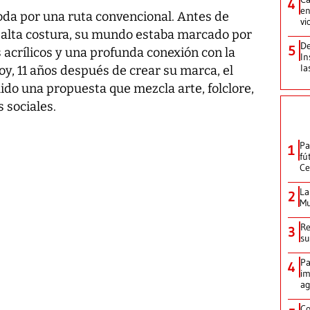
4
en
oda por una ruta convencional. Antes de
vi
o alta costura, su mundo estaba marcado por
De
5
os acrílicos y una profunda conexión con la
In
la
Hoy, 11 años después de crear su marca, el
o una propuesta que mezcla arte, folclore,
 sociales.
Pa
1
fú
Ce
La
2
Mu
Re
3
su
Pa
4
im
ag
Co