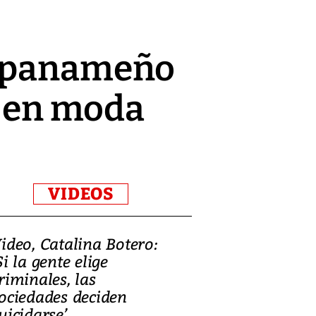
r panameño
ú en moda
VIDEOS
ideo, Catalina Botero:
Video: Lula la
Si la gente elige
candidatura 
riminales, las
promesas de i
ociedades deciden
en defensa, ed
uicidarse’
tierras raras