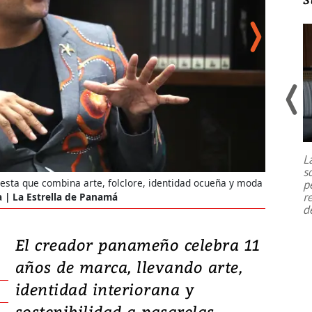
Un fuerte terremoto de magnitud
7,1 se registró este martes 28 de
julio en la prefectura de Kumamoto,
L
al sur de Japón, provocando una
s
emergencia de gran
...
esta que combina arte, folclore, identidad ocueña y moda
Sus colecc
p
r
a | La Estrella de Panamá
agua pota
d
El creador panameño celebra 11
años de marca, llevando arte,
identidad interiorana y
sostenibilidad a pasarelas