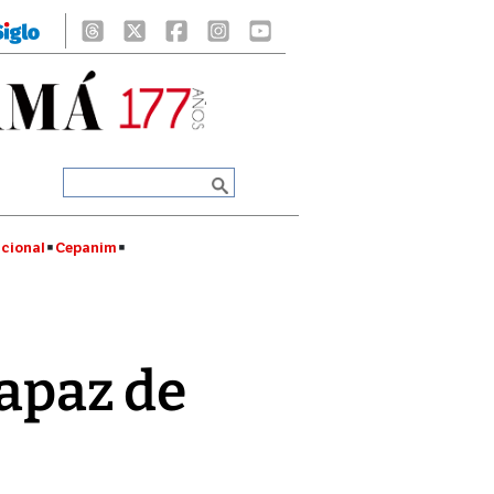
cional
Cepanim
capaz de