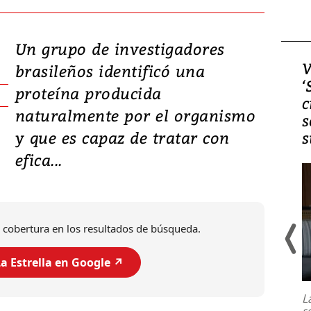
Un grupo de investigadores
Video, Japón: Terremoto
V
brasileños identificó una
deja heridos y graves
‘
proteína producida
daños en Kumamoto
c
naturalmente por el organismo
s
y que es capaz de tratar con
s
efica...
 cobertura en los resultados de búsqueda.
a Estrella en Google ↗️
Un fuerte terremoto de magnitud
7,1 se registró este martes 28 de
julio en la prefectura de Kumamoto,
L
al sur de Japón, provocando una
s