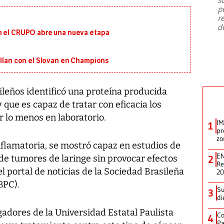
emergencia de gran
...
p
r
d
n el CRUPO abre una nueva etapa
illan con el Slovan en Champions
ileños identificó una proteína producida
que es capaz de tratar con eficacia los
 lo menos en laboratorio.
IM
1
pr
zo
nflamatoria, se mostró capaz en estudios de
EN
 de tumores de laringe sin provocar efectos
2
Re
el portal de noticias de la Sociedad Brasileña
2
BPC).
Su
3
di
gadores de la Universidad Estatal Paulista
Co
4
Pa