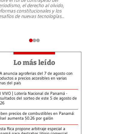
eriodismo, el derecho al olvido,
presidente de Brasil,
eformas constitucionales y los
da Silva, oficializó 
esafíos de nuevas tecnologías
...
candidatura
...
Lo más leído
A anuncia agroferias del 7 de agosto con
oductos a precios accesibles en varias
nas del país
 VIVO | Lotería Nacional de Panamá -
sultados del sorteo de este 5 de agosto de
026
ben precios de combustibles en Panamá:
ésel aumenta $0.26 por galón
sta Rica propone arbitraje especial a
namá para destrabar litigio comercial