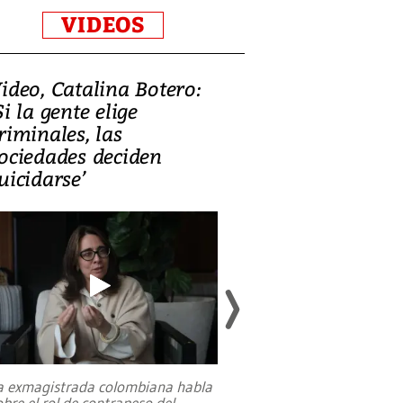
VIDEOS
ideo, Catalina Botero:
Video: Lula la
Si la gente elige
candidatura 
riminales, las
promesas de i
ociedades deciden
en defensa, ed
uicidarse’
tierras raras
a exmagistrada colombiana habla
Entre recuerdos y es
obre el rol de contrapeso del
referencias hacia sus