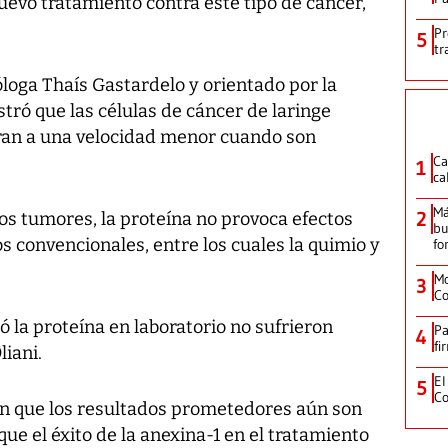
uevo tratamiento contra este tipo de cáncer,
Pr
5
tr
óloga Thaís Gastardelo y orientado por la
tró que las células de cáncer de laringe
feran a una velocidad menor cuando son
Ca
1
ca
Má
2
os tumores, la proteína no provoca efectos
bu
s convencionales, entre los cuales la quimio y
fo
Mo
3
Co
ó la proteína en laboratorio no sufrieron
Pa
4
fi
liani.
El
5
Co
en que los resultados prometedores aún son
ue el éxito de la anexina-1 en el tratamiento