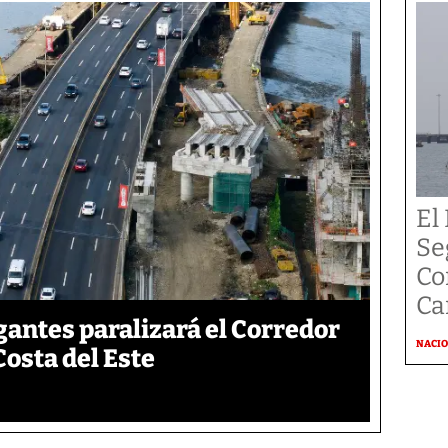
El
Se
Co
Ca
gantes paralizará el Corredor
NACI
Costa del Este